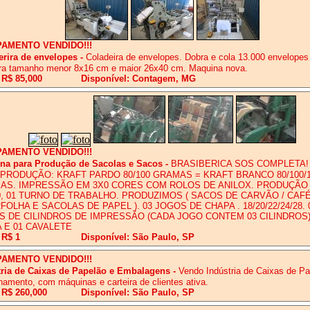
PAMENTO VENDIDO!!!
erira de envelopes
-
Coladeira de envelopes. Dobra e cola 13.000 envelopes
ra tamanho menor 8x16 cm e maior 26x40 cm. Maquina nova.
 R$ 85,000
Disponível: Contagem, MG
PAMENTO VENDIDO!!!
na para Produção de Sacolas e Sacos
-
BRASIBERICA SOS COMPLETA!
PRODUÇÃO: KRAFT PARDO 80/100 GRAMAS = KRAFT BRANCO 80/100/1
AS. IMPRESSÃO EM 3X0 CORES COM ROLOS DE ANILOX. PRODUÇÃO 
0, 01 TURNO DE TRABALHO. PRODUZIMOS ( SACOS DE CARVÃO / CAFÉ
FOLHA E SACOLAS DE PAPEL ). 03 JOGOS DE CHAPA . 18/20/22/24/28. 
 DE CILINDROS DE IMPRESSÃO (CADA JOGO CONTEM 03 CILINDROS).
 E 01 CAVALETE
 R$ 1
Disponível: São Paulo, SP
PAMENTO VENDIDO!!!
tria de Caixas de Papelão e Embalagens
-
Vendo Indústria de Caixas de P
namento, com máquinas e carteira de clientes ativa.
 R$ 260,000
Disponível: São Paulo, SP