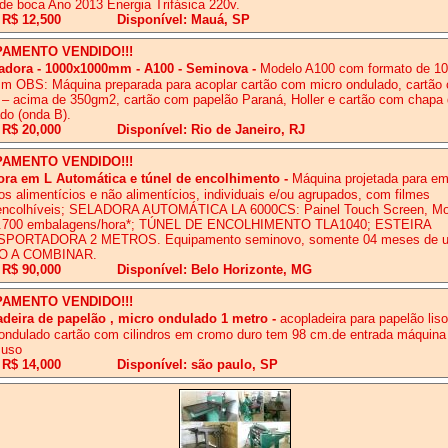
de boca Ano 2013 Energia Trifásica 220v.
 R$ 12,500
Disponível: Mauá, SP
PAMENTO VENDIDO!!!
adora - 1000x1000mm - A100 - Seminova
-
Modelo A100 com formato de 1
 OBS: Máquina preparada para acoplar cartão com micro ondulado, cartão
 – acima de 350gm2, cartão com papelão Paraná, Holler e cartão com chapa
do (onda B).
 R$ 20,000
Disponível: Rio de Janeiro, RJ
PAMENTO VENDIDO!!!
ora em L Automática e túnel de encolhimento
-
Máquina projetada para em
os alimentícios e não alimentícios, individuais e/ou agrupados, com filmes
encolhíveis; SELADORA AUTOMÁTICA LA 6000CS: Painel Touch Screen, Mo
.700 embalagens/hora*; TÚNEL DE ENCOLHIMENTO TLA1040; ESTEIRA
PORTADORA 2 METROS. Equipamento seminovo, somente 04 meses de u
O A COMBINAR.
 R$ 90,000
Disponível: Belo Horizonte, MG
PAMENTO VENDIDO!!!
adeira de papelão , micro ondulado 1 metro
-
acopladeira para papelão lis
ondulado cartão com cilindros em cromo duro tem 98 cm.de entrada máquin
 uso
 R$ 14,000
Disponível: são paulo, SP