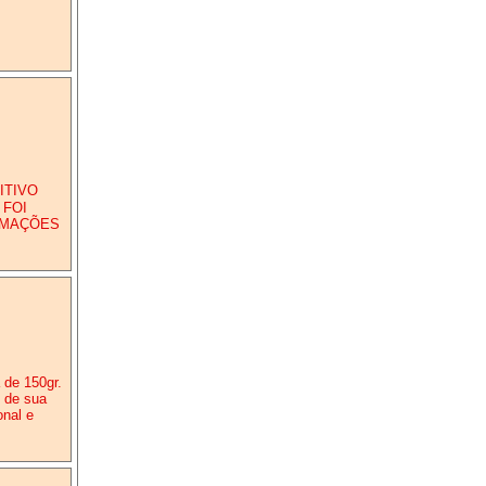
ITIVO
 FOI
ORMAÇÕES
 de 150gr.
 de sua
nal e