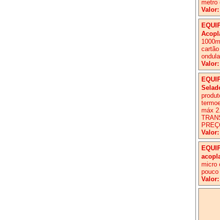
metro 
Valor:
EQUI
Acopl
1000mm
cartão
ondula
Valor:
EQUI
Selad
produt
termo
máx 2
TRANS
PREÇ
Valor:
EQUI
acopl
micro 
pouco
Valor: