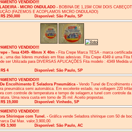
PAMENTO VENDIDO!!!
LADEIRA - MICRO ONDULADO
-
BOBINA DE 1,15M COM DOIS CABEÇO
UÇÃO (FAZEMOS E ACOPLAMOS MICRO ONDULADO)
 R$ 250,000
Disponível: São Paulo, SP
PAMENTO VENDIDO!!!
Crepe - Tesa 4349- 48mm X 40m
-
Fita Crepe Marca TESA - marca certificada
ia , uma das lideres mundiais em fitas adesivas. Fita Crepe 4349 é uma Fita 
de ser Utilizada para DIVERSAS APLICAÇÕES Fita modelo : 4349 Medida ut
 R$ 4
Disponível: São Paulo, SP
PAMENTO VENDIDO!!!
 De Encolhimento E Seladora Pneumática
-
Vendo Tunel de Encolhimento
ra pneumática semi automática. Em excelente estado, na voltagem 220 trifás
ra com controle de temperatura e tempo de selagem,e tunel com controle da 
atura. Uma nova custa em torno de 35 mil. Aceito propostas.
 R$ 19,000
Disponível: Vinhedo, SP
PAMENTO VENDIDO!!!
ora Shirinque com Tunel.
-
Gráfica vende Seladora shirinque com 50 de bo
marca Dal Max. valor,3,900,00.
 R$ 3,900
Disponível: São Paulo, AC