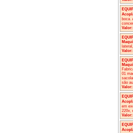
EQUI
Acopl
boca. 
concer
Valor:
EQUI
Maqui
latera
Valor:
EQUI
Maqui
Fabric
01 maq
sacola
são au
Valor:
EQUI
Acopl
em exc
220v, 
Valor:
EQUI
Acopl