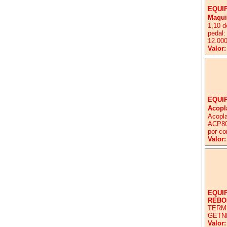
EQUI
Maqui
1,10 d
pedal:
12.000
Valor:
EQUI
Acopl
Acopla
ACP800
por co
Valor:
EQUI
REBO
TERM
GETN
Valor: