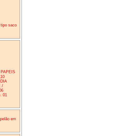
 tipo saco
 PAPEIS
10
DIA
 /
06
 01
apelão em