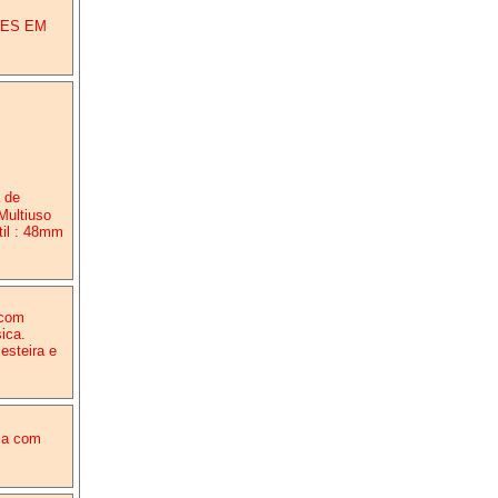
TES EM
 de
Multiuso
il : 48mm
 com
ica.
esteira e
ca com