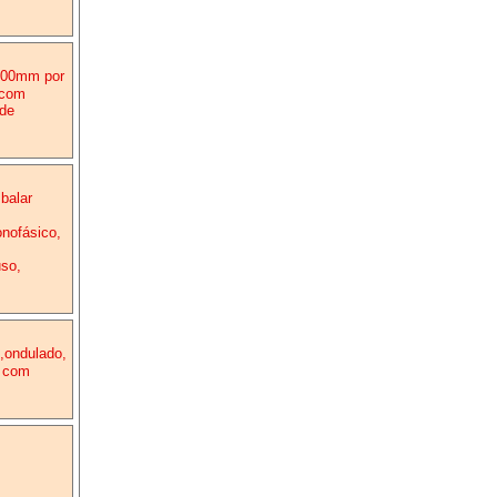
000mm por
 com
 de
balar
nofásico,
so,
o,ondulado,
a com