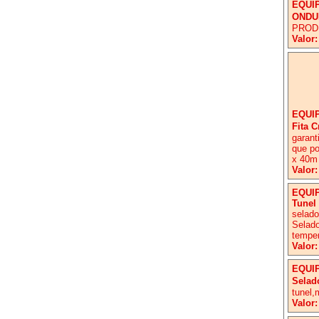
EQUI
ONDU
PROD
Valor:
EQUI
Fita 
garant
que po
x 40m
Valor:
EQUI
Tunel
selado
Selado
temper
Valor:
EQUI
Selad
tunel,
Valor: