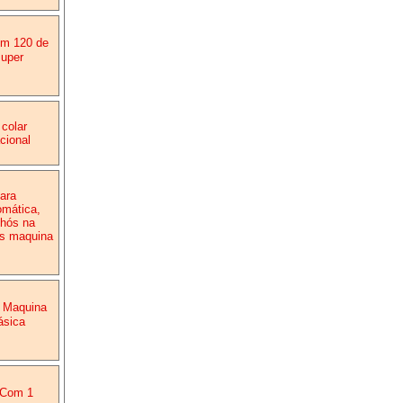
om 120 de
super
colar
cional
ara
omática,
lhós na
as maquina
0 Maquina
ásica
 Com 1