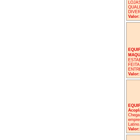
LOJA
QUAL
DIVER
Valor:
EQUI
MAQUI
ESTAB
FEITA
ENTR
Valor:
EQUI
Acopl
Chega 
empres
Latino
Valor: