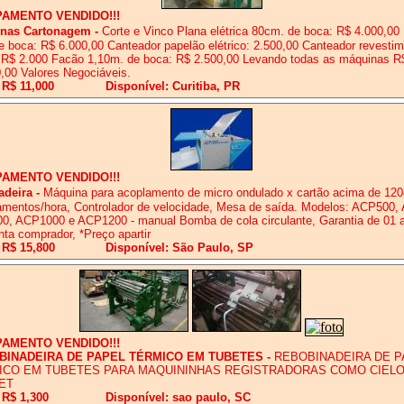
PAMENTO VENDIDO!!!
nas Cartonagem
-
Corte e Vinco Plana elétrica 80cm. de boca: R$ 4.000,00
e boca: R$ 6.000,00 Canteador papelão elétrico: 2.500,00 Canteador revesti
 R$ 2.000 Facão 1,10m. de boca: R$ 2.500,00 Levando todas as máquinas R
,00 Valores Negociáveis.
 R$ 11,000
Disponível: Curitiba, PR
PAMENTO VENDIDO!!!
adeira
-
Máquina para acoplamento de micro ondulado x cartão acima de 120
mentos/hora, Controlador de velocidade, Mesa de saída. Modelos: ACP500,
, ACP1000 e ACP1200 - manual Bomba de cola circulante, Garantia de 01 a
nta comprador, *Preço apartir
 R$ 15,800
Disponível: São Paulo, SP
PAMENTO VENDIDO!!!
BINADEIRA DE PAPEL TÉRMICO EM TUBETES
-
REBOBINADEIRA DE P
ICO EM TUBETES PARA MAQUININHAS REGISTRADORAS COMO CIELO
ET
 R$ 1,300
Disponível: sao paulo, SC