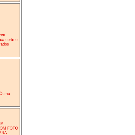
rca
ca corte e
vados
 Ótimo
OM
 COM FOTO
ARA