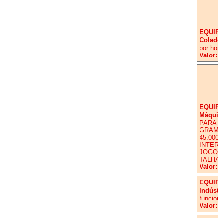
EQUI
Colad
por ho
Valor:
EQUI
Máqui
PARA 
GRAM
45.00
INTER
JOGOS
TALHA
Valor:
EQUI
Indús
funcio
Valor: