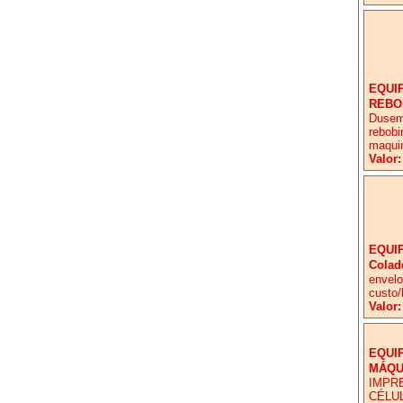
EQUI
REBO
Dusemb
rebobi
maquin
Valor:
EQUI
Colad
envelo
custo/
Valor:
EQUI
MÁQU
IMPRE
CÉLUL