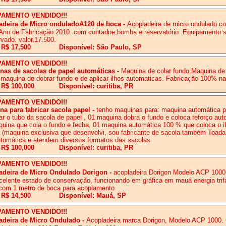
PAMENTO VENDIDO!!!
adeira de Micro onduladoA120 de boca
-
Acopladeira de micro ondulado c
Ano de Fabricação 2010. com contadoe,bomba e reservatório. Equipamento 
vado. valor,17.500.
 R$ 17,500
Disponível: São Paulo, SP
PAMENTO VENDIDO!!!
nas de sacolas de papel automáticas
-
Maquina de colar fundo,Maquina de 
l,maquina de dobrar fundo e de aplicar ilhos automaticas. Fabricação 100% na
 R$ 100,000
Disponível: curitiba, PR
PAMENTO VENDIDO!!!
na para fabricar sacola papel
-
tenho maquinas para: maquina automática p
ar o tubo da sacola de papel , 01 maquina dobra o fundo e coloca reforço aut
uina que cola o fundo e fecha, 01 maquina automática 100 % que coloca o i
 (maquina exclusiva que desenvolvi, sou fabricante de sacola também Toad
tomática e atendem diversos formatos das sacolas
 R$ 100,000
Disponível: curitiba, PR
PAMENTO VENDIDO!!!
adeira de Micro Ondulado Dorigon
-
acopladeira Dorigon Modelo ACP 100
elente estado de conservação, funcionando em gráfica em mauá energia trif
com 1 metro de boca para acoplamento
 R$ 14,500
Disponível: Mauá, SP
PAMENTO VENDIDO!!!
adeira de Micro Ondulado
-
Acopladeira marca Dorigon, Modelo ACP 1000.