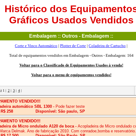
Histórico dos Equipamento
Gráficos Usados Vendidos
Embalagem :: Outros - Embalagem ::
Corte e Vinco Automático
|
Plotter de Corte
|
Coladeira de Cartucho
|
Total de equipamentos vendidos em Embalagem - Outros - Embalagem: 164
Voltar para o Classificado de Equipamentos Usados à venda!
Voltar para o menu de equipamentos vendidos!
s) 1 |
2
|
3
|
4
|
PAMENTO VENDIDO!!!
adeira automático SBL 1300
-
Pode fazer teste
 R$ 258
Disponível: São paulo, SP
PAMENTO VENDIDO!!!
adeira de Micro ondulado A120 de boca
-
Acopladeira de Micro ondulado 
Marca Delmak. Ano de fabricação 2010. Com conradoe,bomba e reservatório.
 R$ 17,500
Disponível: São Paulo, SP