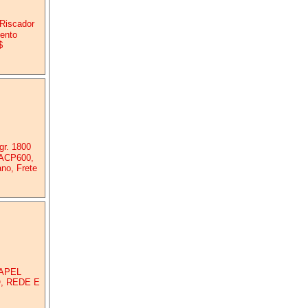
 Riscador
mento
$
gr. 1800
 ACP600,
no, Frete
APEL
, REDE E