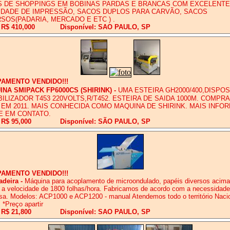
S DE SHOPPINGS EM BOBINAS PARDAS E BRANCAS COM EXCELENTE
IDADE DE IMPRESSÃO, SACOS DUPLOS PARA CARVÃO, SACOS
SOS(PADARIA, MERCADO E ETC ) .
 R$ 410,000
Disponível: SAO PAULO, SP
PAMENTO VENDIDO!!!
NA SMIPACK FP6000CS (SHIRINK)
-
UMA ESTEIRA GH2000/400,DISPOS
ILIZADOR T453 220VOLTS,R/T452. ESTEIRA DE SAIDA 1000M. COMPRA
 EM 2011. MAIS CONHECIDA COMO MAQUINA DE SHIRINK. MAIS INF
E EM CONTATO.
 R$ 95,000
Disponível: SÃO PAULO, SP
PAMENTO VENDIDO!!!
adeira
-
Máquina para acoplamento de microondulado, papéis diversos acima
a velocidade de 1800 folhas/hora. Fabricamos de acordo com a necessidade
a. Modelos: ACP1000 e ACP1200 - manual Atendemos todo o território Nacio
. *Preço apartir
 R$ 21,800
Disponível: SAO PAULO, SP