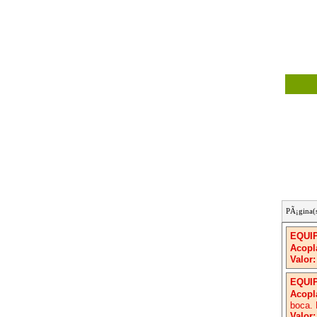
PÃ¡gina(
EQUI
Acopl
Valor:
EQUI
Acopl
boca. 
Valor: