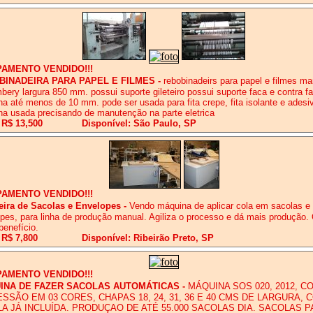
PAMENTO VENDIDO!!!
BINADEIRA PARA PAPEL E FILMES
-
rebobinadeirs para papel e filmes ma
ery largura 850 mm. possui suporte gileteiro possui suporte faca e contra fa
na até menos de 10 mm. pode ser usada para fita crepe, fita isolante e adesi
a usada precisando de manutenção na parte eletrica
 R$ 13,500
Disponível: São Paulo, SP
PAMENTO VENDIDO!!!
eira de Sacolas e Envelopes
-
Vendo máquina de aplicar cola em sacolas e
pes, para linha de produção manual. Agiliza o processo e dá mais produção.
benefício.
 R$ 7,800
Disponível: Ribeirão Preto, SP
PAMENTO VENDIDO!!!
INA DE FAZER SACOLAS AUTOMÁTICAS
-
MÁQUINA SOS 020, 2012, C
SSÃO EM 03 CORES, CHAPAS 18, 24, 31, 36 E 40 CMS DE LARGURA,
A JÁ INCLUÍDA. PRODUÇAO DE ATÉ 55.000 SACOLAS DIA. SACOLAS P