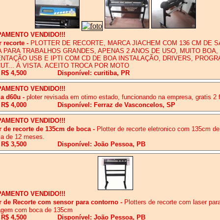
PAMENTO VENDIDO!!!
r recorte
-
PLOTTER DE RECORTE, MARCA JIACHEM COM 136 CM DE S
A PARA TRABALHOS GRANDES, APENAS 2 ANOS DE USO, MUITO BOA,
ENTAÇÃO USB E IPTI COM CD DE BOA INSTALAÇÃO, DRIVERS, PROG
UT... Á VISTA. ACEITO TROCA POR MOTO
 R$ 4,500
Disponível: curitiba, PR
PAMENTO VENDIDO!!!
a d60u
-
ploter revisada em otimo estado, funcionando na empresa, gratis 2 
 R$ 4,000
Disponível: Ferraz de Vasconcelos, SP
PAMENTO VENDIDO!!!
r de recorte de 135cm de boca
-
Plotter de recorte eletronico com 135cm d
ia de 12 meses.
 R$ 3,500
Disponível: João Pessoa, PB
PAMENTO VENDIDO!!!
er de Recorte com sensor para contorno
-
Plotters de recorte com laser par
agem com boca de 135cm
 R$ 4,500
Disponível: João Pessoa, PB