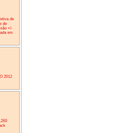
etiva de
e de
são +/-
cada em
O 2012
L260
ack