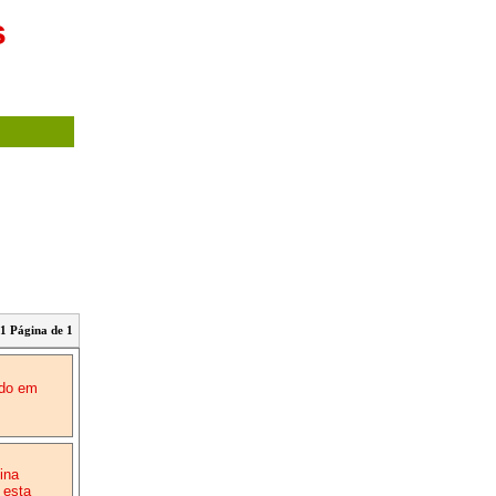
s
1 Página de 1
ado em
ina
 esta