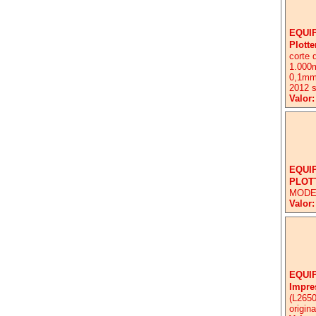
EQUI
Plotte
corte 
1.000m
0,1mm,
2012 s
Valor:
EQUI
PLOT
MODE
Valor:
EQUI
Impres
(L2650
origina