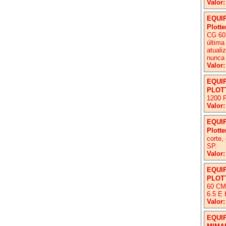
Valor:
EQUI
Plott
CG 60 
última
atuali
nunca 
Valor:
EQUI
PLOTT
1200 
Valor:
EQUI
Plotte
corte,
SP.
Valor:
EQUI
PLOT
60 C
6.5 E
Valor:
EQUI