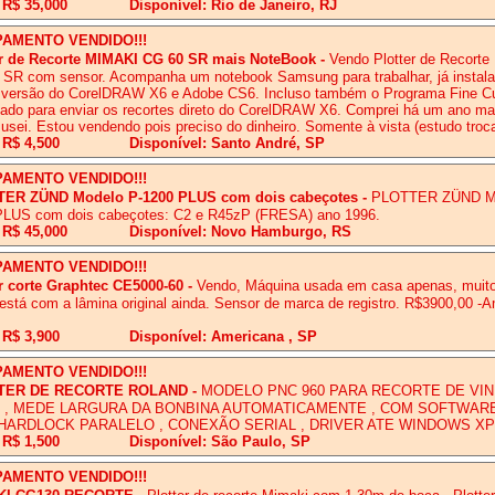
 R$ 35,000
Disponível: Rio de Janeiro, RJ
PAMENTO VENDIDO!!!
er de Recorte MIMAKI CG 60 SR mais NoteBook
-
Vendo Plotter de Recort
SR com sensor. Acompanha um notebook Samsung para trabalhar, já instala
 versão do CorelDRAW X6 e Adobe CS6. Incluso também o Programa Fine Cu
zado para enviar os recortes direto do CorelDRAW X6. Comprei há um ano m
usei. Estou vendendo pois preciso do dinheiro. Somente à vista (estudo troca
 R$ 4,500
Disponível: Santo André, SP
PAMENTO VENDIDO!!!
ER ZÜND Modelo P-1200 PLUS com dois cabeçotes
-
PLOTTER ZÜND Mo
PLUS com dois cabeçotes: C2 e R45zP (FRESA) ano 1996.
 R$ 45,000
Disponível: Novo Hamburgo, RS
PAMENTO VENDIDO!!!
r corte Graphtec CE5000-60
-
Vendo, Máquina usada em casa apenas, muit
 está com a lâmina original ainda. Sensor de marca de registro. R$3900,00 -
 R$ 3,900
Disponível: Americana , SP
PAMENTO VENDIDO!!!
TER DE RECORTE ROLAND
-
MODELO PNC 960 PARA RECORTE DE VIN
M , MEDE LARGURA DA BONBINA AUTOMATICAMENTE , COM SOFTWARE
 HARDLOCK PARALELO , CONEXÃO SERIAL , DRIVER ATE WINDOWS XP
 R$ 1,500
Disponível: São Paulo, SP
PAMENTO VENDIDO!!!