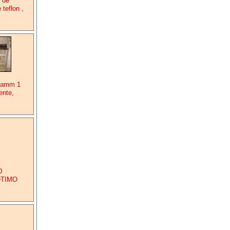
 de
teflon ,
 camm 1
ente,
D
ÓTIMO