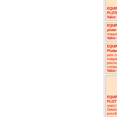
EQUI
PLOT
Valor:
EQUI
ploter
maqui
Valor:
EQUI
Plott
pois c
máquin
precis
comput
Valor:
EQUI
PLOT
reais)
Defeit
possib