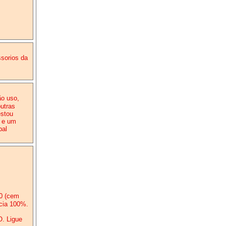
ssorios da
ão uso,
outras
estou
s e um
bal
0 (cem
ncia 100%.
. Ligue