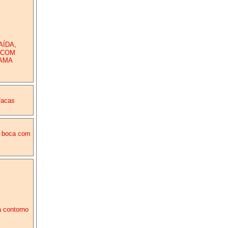
AÍDA,
 COM
RAMA
facas
e boca com
a contorno