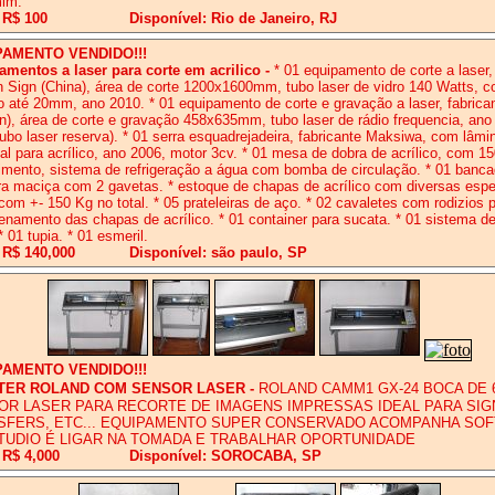
mim.
 R$ 100
Disponível: Rio de Janeiro, RJ
PAMENTO VENDIDO!!!
amentos a laser para corte em acrilico
-
* 01 equipamento de corte a laser,
 Sign (China), área de corte 1200x1600mm, tubo laser de vidro 140 Watts, co
co até 20mm, ano 2010. * 01 equipamento de corte e gravação a laser, fabric
n), área de corte e gravação 458x635mm, tubo laser de rádio frequencia, ano
ubo laser reserva). * 01 serra esquadrejadeira, fabricante Maksiwa, com lâmi
al para acrílico, ano 2006, motor 3cv. * 01 mesa de dobra de acrílico, com 
mento, sistema de refrigeração a água com bomba de circulação. * 01 banca
a maciça com 2 gavetas. * estoque de chapas de acrílico com diversas esp
com +- 150 Kg no total. * 05 prateleiras de aço. * 02 cavaletes com rodizios 
namento das chapas de acrílico. * 01 container para sucata. * 01 sistema de
* 01 tupia. * 01 esmeril.
 R$ 140,000
Disponível: são paulo, SP
PAMENTO VENDIDO!!!
TER ROLAND COM SENSOR LASER
-
ROLAND CAMM1 GX-24 BOCA DE 
OR LASER PARA RECORTE DE IMAGENS IMPRESSAS IDEAL PARA SIG
SFERS, ETC... EQUIPAMENTO SUPER CONSERVADO ACOMPANHA SO
TUDIO É LIGAR NA TOMADA E TRABALHAR OPORTUNIDADE
 R$ 4,000
Disponível: SOROCABA, SP