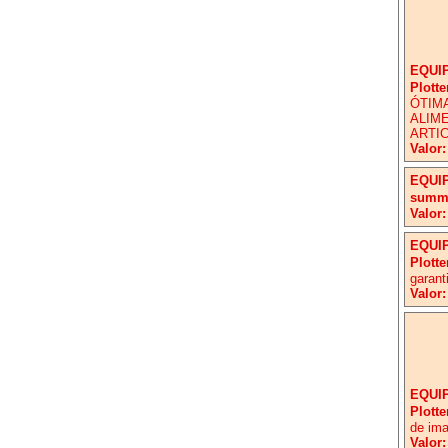
EQUI
Plotte
ÓTIM
ALIM
ARTIC
Valor:
EQUI
summ
Valor:
EQUI
Plotte
garant
Valor:
EQUI
Plott
de im
Valor: