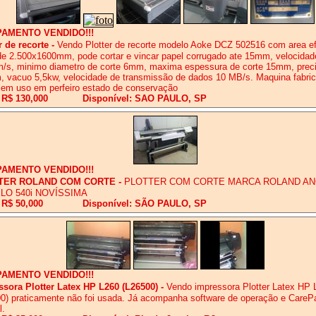
PAMENTO VENDIDO!!!
r de recorte
-
Vendo Plotter de recorte modelo Aoke DCZ 502516 com area ef
de 2.500x1600mm, pode cortar e vincar papel corrugado ate 15mm, velocidad
/s, minimo diametro de corte 6mm, maxima espessura de corte 15mm, preci
 vacuo 5,5kw, velocidade de transmissão de dados 10 MB/s. Maquina fabri
em uso em perfeiro estado de conservação
 R$ 130,000
Disponível: SAO PAULO, SP
PAMENTO VENDIDO!!!
TER ROLAND COM CORTE
-
PLOTTER COM CORTE MARCA ROLAND AN
LO 540i NOVÍSSIMA
 R$ 50,000
Disponível: SÃO PAULO, SP
PAMENTO VENDIDO!!!
sora Plotter Latex HP L260 (L26500)
-
Vendo impressora Plotter Latex HP 
0) praticamente não foi usada. Já acompanha software de operação e CareP
l.