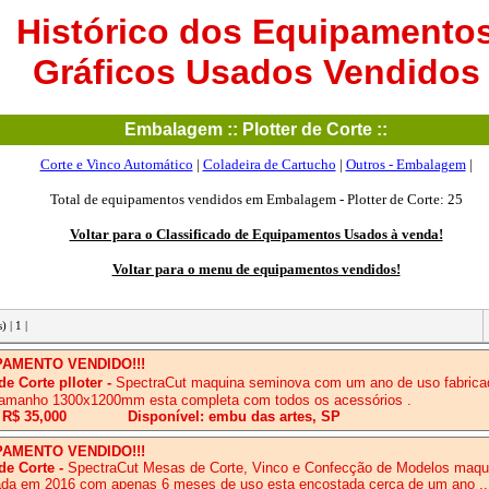
Histórico dos Equipamento
Gráficos Usados Vendidos
Embalagem :: Plotter de Corte ::
Corte e Vinco Automático
|
Coladeira de Cartucho
|
Outros - Embalagem
|
Total de equipamentos vendidos em Embalagem - Plotter de Corte: 25
Voltar para o Classificado de Equipamentos Usados à venda!
Voltar para o menu de equipamentos vendidos!
s)
| 1 |
PAMENTO VENDIDO!!!
e Corte plloter
-
SpectraCut maquina seminova com um ano de uso fabric
tamanho 1300x1200mm esta completa com todos os acessórios .
 R$ 35,000
Disponível: embu das artes, SP
PAMENTO VENDIDO!!!
de Corte
-
SpectraCut Mesas de Corte, Vinco e Confecção de Modelos maqu
ada em 2016 com apenas 6 meses de uso esta encostada cerca de um ano ..