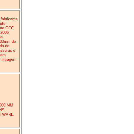
 fabricante
rte
ante GCC
 2006
na
1500mm de
da de
essuras e
para
 filtragem
600 MM
NS,
FTWARE