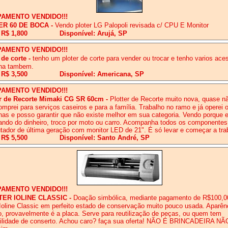
PAMENTO VENDIDO!!!
ER 60 DE BOCA
-
Vendo ploter LG Palopoli revisada c/ CPU E Monitor
 R$ 1,800
Disponível: Arujá, SP
PAMENTO VENDIDO!!!
 de corte
-
tenho um ploter de corte para vender ou trocar e tenho varios ace
na tambem.
 R$ 3,500
Disponível: Americana, SP
PAMENTO VENDIDO!!!
er de Recorte Mimaki CG SR 60cm
-
Plotter de Recorte muito nova, quase n
omprei para serviços caseiros e para a família. Trabalho no ramo e já operei 
as e posso garantir que não existe melhor em sua categoria. Vendo porque 
ando do dinheiro, troco por moto ou carro. Acompanha todos os componente
ador de última geração com monitor LED de 21". É só levar e começar a tra
 R$ 5,500
Disponível: Santo André, SP
PAMENTO VENDIDO!!!
TER IOLINE CLASSIC
-
Doação simbólica, mediante pagamento de R$100,0
 Ioline Classic em perfeito estado de conservação muito pouco usada. Aparê
o, provavelmente é a placa. Serve para reutilização de peças, ou quem tem
ilidade de conserto. Achou caro? faça sua oferta! NÃO É BRINCADEIRA NÃO