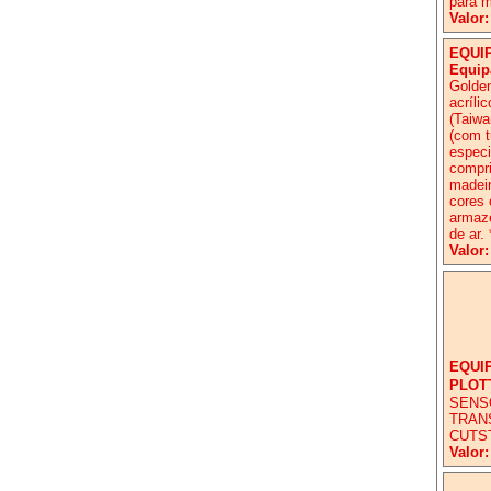
para 
Valor:
EQUI
Equip
Golden
acríli
(Taiwa
(com t
especi
compri
madeir
cores 
armaze
de ar. 
Valor:
EQUI
PLOT
SENS
TRAN
CUTS
Valor: