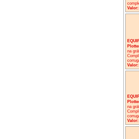
comple
Valor:
EQUI
Plott
na grá
Comple
corrug
Valor:
EQUI
Plott
na grá
Comple
corrug
Valor: