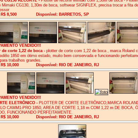
KI CG130 RECORTE
-
Plotter de recorte Mimaki com 1,30m de boca - Plotter
e Mimaki CG130, 1,30m de boca, softwear SIGNFLEX, precisa trocar a fita de 
ressor
 R$ 8,500
Disponível: BARRETOS, SP
PAMENTO VENDIDO!!!
r de corte 1,22 de boca
-
plotter de corte com 1,22 de boca , marca Roland
odêlo 1850 em ótimo estado, muito bem conservada e funcionando perfeitam
para trabalhos grandes.
 R$ 10,000
Disponível: RIO DE JANEIRO, RJ
PAMENTO VENDIDO!!!
RTE ELETRÔNICO
-
PLOTTER DE CORTE ELETRÔNICO,MARCA ROLAN
O CAMM1-PRO 1850, AREA DE CORTE 1,18 m COM 1,22 m DE BOCA, 
DO, FUNCIONANDO PERFEITAMENTE.
 R$ 10,000
Disponível: RIO DE JANEIRO, RJ