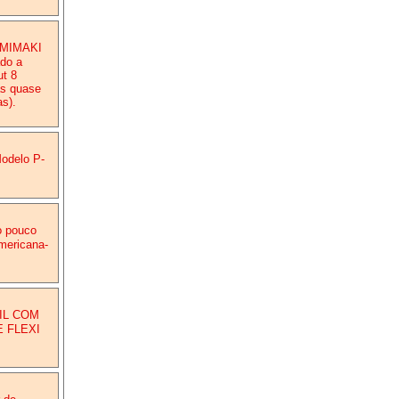
e MIMAKI
do a
t 8
as quase
s).
delo P-
o pouco
Americana-
IL COM
 FLEXI