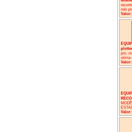
MIMA
recort
rolo p
Valor:
EQUI
plotte
pro, m
otíma 
Valor:
EQUI
RECO
MODÊL
ESTA
Valor: