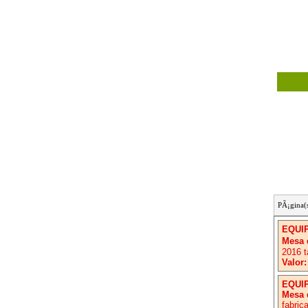
PÃ¡gina(
EQUI
Mesa d
2016 
Valor:
EQUI
Mesa 
fabric