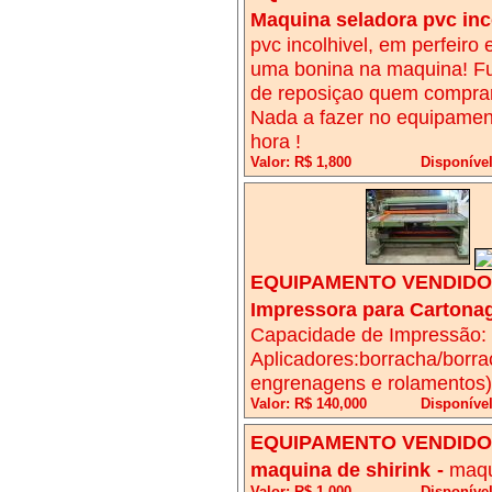
Maquina seladora pvc inc
pvc incolhivel, em perfeir
uma bonina na maquina! Fu
de reposiçao quem comprar
Nada a fazer no equipament
hora !
Valor: R$ 1,800
Disponíve
EQUIPAMENTO VENDIDO!
Impressora para Carton
Capacidade de Impressão: 
Aplicadores:borracha/borra
engrenagens e rolamentos)
Valor: R$ 140,000
Disponível
EQUIPAMENTO VENDIDO!
maquina de shirink
-
maqu
Valor: R$ 1,000
Disponíve