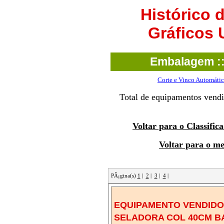
Histórico
Gráficos
Embalagem ::
Corte e Vinco Automáti
Total de equipamentos ven
Voltar para o Classifi
Voltar para o m
PÃ¡gina(s)
1
|
2
|
3
|
4
|
EQUIPAMENTO VENDIDO!
SELADORA COL 40CM BA