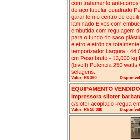
com tratamento anti-corrosiv
de aço tubular quadrado P
garantem o centro de equili
laminado Eixos com embuc
embutida com regulagem de
para o fundo do saco plásti
eletro-eletrônica totalment
temporizador Largura - 44,0
cm Peso bruto - 13,000 kg
(bivolt) Potencia 250 watt
selagens.
Valor: R$ 360
Disponíve
EQUIPAMENTO VENDIDO!
impressora slloter barba
c/sloter acoplado -regua e
Valor: R$ 50,000
Disponível