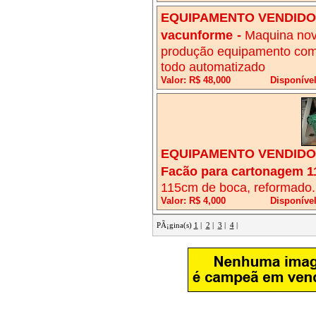
EQUIPAMENTO VENDIDO!
vacunforme
-
Maquina nov
produção equipamento com
todo automatizado
Valor: R$ 48,000
Disponíve
EQUIPAMENTO VENDIDO!
Facão para cartonagem 1
115cm de boca, reformado.
Valor: R$ 4,000
Disponíve
PÃ¡gina(s)
1
|
2
|
3
|
4
|