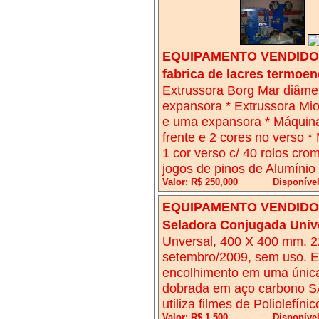
EQUIPAMENTO VENDIDO!
fabrica de lacres termoen
Extrussora Borg Mar diâme
expansora * Extrussora Mio
e uma expansora * Máquina 
frente e 2 cores no verso 
1 cor verso c/ 40 rolos cr
jogos de pinos de Alumíni
Valor: R$ 250,000
Disponíve
EQUIPAMENTO VENDIDO!
Seladora Conjugada Unive
Unversal, 400 X 400 mm. 2
setembro/2009, sem uso. E
encolhimento em uma única
dobrada em aço carbono SA
utiliza filmes de Poliolefín
Valor: R$ 1,500
Disponíve