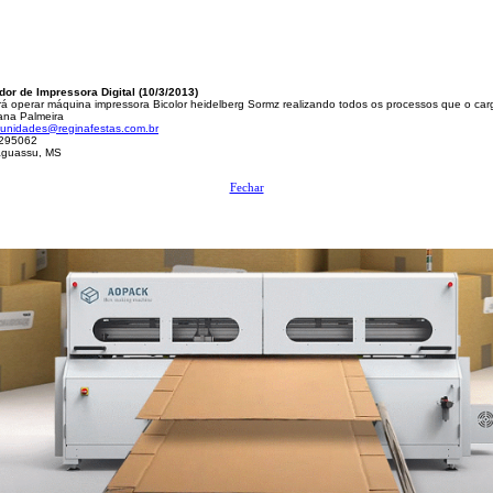
or de Impressora Digital (10/3/2013)
rá operar máquina impressora Bicolor heidelberg Sormz realizando todos os processos que o ca
ana Palmeira
tunidades@reginafestas.com.br
295062
guassu, MS
Fechar