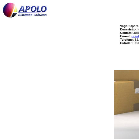
Vaga: Operad
Descrição:
I
Contato:
Juli
E-mail:
opor
Telefone:
32
Cidade:
Bata