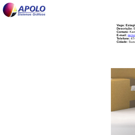
Vaga: Estag
Descrição:
E
Contato:
Kare
E-mail:
recr
Telefone:
47
Cidade:
Suza