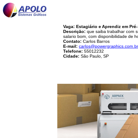
Vaga: Estagiário e Aprendiz em Pré
Descrição:
que saiba trabalhar com so
salario bom, com disponibilidade de h
Contato:
Carlos Barros
E-mail:
carlos@powergraphics.com.b
Telefone:
55012232
Cidade:
São Paulo, SP