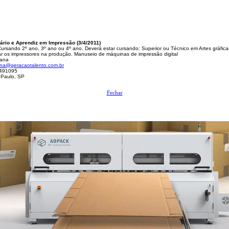
ário e Aprendiz em Impressão (3/4/2011)
ursando 2º ano, 3º ano ou 4º ano. Deverá estar cursando: Superior ou Técnico em Artes gráfica
iar os impressores na produção. Manuseio de máquinas de impressão digital
iana
ana@geracaotalento.com.br
491095
Paulo, SP
Fechar