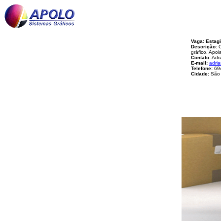
Vaga: Estagi
Descrição:
C
gráfico. Apo
Contato:
Adr
E-mail:
adri
Telefone:
69
Cidade:
São 