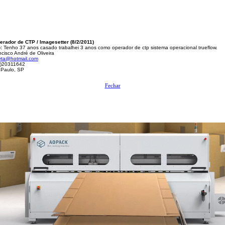
erador de CTP / Imagesetter (8/2/2011)
:
Tenho 37 anos casado trabalhei 3 anos como operador de ctp sistema operacional trueflow.
cisco André de Oliveira
lyta@hotmail.com
)20311642
Paulo, SP
Fechar