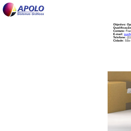
Objetivo: Op
Qualificação
Contato:
Fran
E-mail:
suel
Telefone:
(11
Cidade:
São 