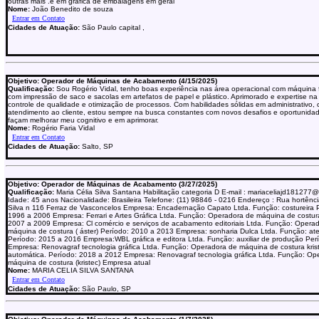
outras mais .e em gráfica de embalagens em geral
Nome:
João Benedito de souza
Cidades de Atuação:
São Paulo capital ,
Objetivo: Operador de Máquinas de Acabamento (4/15/2025)
Qualificação:
Sou Rogério Vidal, tenho boas experiência nas área operacional com máquina f
com impressão de saco e sacolas em artefatos de papel e plástico. Aprimorado e expertise na
controle de qualidade e otimização de processos. Com habilidades sólidas em administrativo,
atendimento ao cliente, estou sempre na busca constantes com novos desafios e oportunid
façam melhorar meu cognitivo e em aprimorar.
Nome:
Rogério Faria Vidal
Cidades de Atuação:
Salto, SP
Objetivo: Operador de Máquinas de Acabamento (3/27/2025)
Qualificação:
Maria Célia Silva Santana Habilitação categoria D E-mail : mariaceliajd181277
Idade: 45 anos Nacionalidade: Brasileira Telefone: (11) 98846 - 0216 Endereço : Rua hortênci
Silva n 116 Ferraz de Vasconcelos Empresa: Encadernação Capato Ltda. Função: costureira 
1996 a 2006 Empresa: Ferrari e Artes Gráfica Ltda. Função: Operadora de máquina de costur
2007 a 2009 Empresa: Cl comércio e serviços de acabamento editoriais Ltda. Função: Opera
máquina de costura ( áster) Período: 2010 a 2013 Empresa: sonharia Dulca Ltda. Função: at
Período: 2015 a 2016 Empresa:WBL gráfica e editora Ltda. Função: auxiliar de produção Per
Empresa: Renovagraf tecnologia gráfica Ltda. Função: Operadora de máquina de costura kriste
automática. Período: 2018 a 2012 Empresa: Renovagraf tecnologia gráfica Ltda. Função: Op
máquina de costura (kristec) Empresa atual
Nome:
MARIA CELIA SILVA SANTANA
Cidades de Atuação:
São Paulo, SP