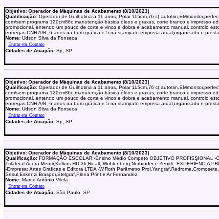
Objetivo: Operador de Máquinas de Acabamento (8/10/2023)
Qualificação:
Operador de Guilhotina a 11 anos, Polar 115cm,76 c( autotrin,EMmonitor,perfec
com/sem programa 120cm86c,manutenção básica óleos e graxas, corte branco e impresso edit
promocional, entendo um pouco de corte e vinco e dobra e acabamento manual, controlo est
entregas CNH A/B, 6 anos na burti gráfica e 5 na stampato empresa atual,organizado e presta
Nome:
Udson Silva da Fonseca
Cidades de Atuação:
Sp, SP
Objetivo: Operador de Máquinas de Acabamento (8/10/2023)
Qualificação:
Operador de Guilhotina a 11 anos, Polar 115cm,76 c( autotrin,EMmonitor,perfec
com/sem programa 120cm86c,manutenção básica óleos e graxas, corte branco e impresso edit
promocional, entendo um pouco de corte e vinco e dobra e acabamento manual, controlo est
entregas CNH A/B, 6 anos na burti gráfica e 5 na stampato empresa atual,organizado e presta
Nome:
Udson Silva da Fonseca
Cidades de Atuação:
Sp, SP
Objetivo: Operador de Máquinas de Acabamento (8/10/2023)
Qualificação:
FORMAÇÃO ESCOLAR -Ensino Médio Competo OBJETIVO PROFISSIONAL -O
Trilateral:Acora Mentir,Kolbus HD 36,Ricall, Wohlenberg,Norbinder e Zenith. EXPERIÊNCIA
-Empresa: Artes Gráficas e Editora LTDA -W.Roth,Parâmetro Prol,Yangraf,Redroma,Cromosete,
Sesul,Eskenzi,Braspor,Stelgraf,Plena Print e Ar Fernandez.
Nome:
Marco Antônio Vilela
Cidades de Atuação:
São Paulo, SP