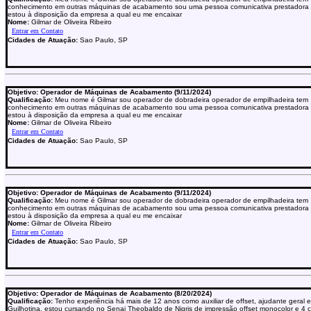
conhecimento em outras máquinas de acabamento sou uma pessoa comunicativa prestadora 
estou à disposição da empresa a qual eu me encaixar
Nome:
Gilmar de Oliveira Ribeiro
Cidades de Atuação:
Sao Paulo, SP
Objetivo: Operador de Máquinas de Acabamento (9/11/2024)
Qualificação:
Meu nome é Gilmar sou operador de dobradeira operador de empilhadeira tem
conhecimento em outras máquinas de acabamento sou uma pessoa comunicativa prestadora 
estou à disposição da empresa a qual eu me encaixar
Nome:
Gilmar de Oliveira Ribeiro
Cidades de Atuação:
Sao Paulo, SP
Objetivo: Operador de Máquinas de Acabamento (9/11/2024)
Qualificação:
Meu nome é Gilmar sou operador de dobradeira operador de empilhadeira tem
conhecimento em outras máquinas de acabamento sou uma pessoa comunicativa prestadora 
estou à disposição da empresa a qual eu me encaixar
Nome:
Gilmar de Oliveira Ribeiro
Cidades de Atuação:
Sao Paulo, SP
Objetivo: Operador de Máquinas de Acabamento (8/20/2024)
Qualificação:
Tenho experiência há mais de 12 anos como auxiliar de offset, ajudante geral 
Guilhotina, estou cursando no Senai Theobaldo de Nigris de impressão offset monocolor e 4 c