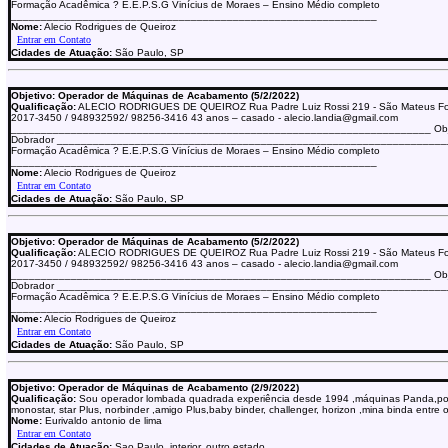
Formação Acadêmica ? E.E.P.S.G Vinícius de Moraes – Ensino Médio completo
_____________________________________________________________
Nome:
Alecio Rodrigues de Queiroz
Cidades de Atuação:
São Paulo, SP
Objetivo: Operador de Máquinas de Acabamento (5/2/2022)
Qualificação:
ALECIO RODRIGUES DE QUEIROZ Rua Padre Luiz Rossi 219 - São Mateus Fon
2017-3450 / 948932592/ 98256-3416 43 anos – casado - alecio.landia@gmail.com
______________________________________________________________________ Obje
Dobrador _________________________________________________________________
Formação Acadêmica ? E.E.P.S.G Vinícius de Moraes – Ensino Médio completo
_____________________________________________________________
Nome:
Alecio Rodrigues de Queiroz
Cidades de Atuação:
São Paulo, SP
Objetivo: Operador de Máquinas de Acabamento (5/2/2022)
Qualificação:
ALECIO RODRIGUES DE QUEIROZ Rua Padre Luiz Rossi 219 - São Mateus Fon
2017-3450 / 948932592/ 98256-3416 43 anos – casado - alecio.landia@gmail.com
______________________________________________________________________ Obje
Dobrador _________________________________________________________________
Formação Acadêmica ? E.E.P.S.G Vinícius de Moraes – Ensino Médio completo
_____________________________________________________________
Nome:
Alecio Rodrigues de Queiroz
Cidades de Atuação:
São Paulo, SP
Objetivo: Operador de Máquinas de Acabamento (2/9/2022)
Qualificação:
Sou operador lombada quadrada experiência desde 1994 ,máquinas Panda,pon
monostar, star Plus, norbinder ,amigo Plus,baby binder, challenger, horizon ,mina binda entre 
Nome:
Eurivaldo antonio de lima
Cidades de Atuação:
Sao Paulo, interior, outro estado,