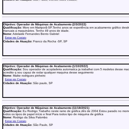
Objetivo: Operador de Máquinas de Acabamento (2/3/2022)
Qualificação:
Moro em Mairiporã-SP.Tenho anos se experiência em acabamento gráfico desde
manuais a maquinários. Tenho 49 anos de idade.
Nome:
Adelaide Fernandes Bento Gabriel
Cidades de Atuação:
Franco da Rocha -SP, SP
Objetivo: Operador de Máquinas de Acabamento (1/10/2022)
Qualificação:
Sou operador de acopladeira automatica ja trabalhei com 5 modelos desse maq
acredito q sou capaz de rodar qualquer maquina desse seguimento
Nome:
Maike rodrigues pinheiro
Cidades de Atuação:
São paulo, SP
Objetivo: Operador de Máquinas de Acabamento (11/18/2021)
Qualificação:
Eu Rodrigo Trabalho neste ramo de gráfica dês de 2004 Estou parado no mom
todos os tipos de papel início e final Para todos tipo de máquina de gráfica
Nome:
Rodrigo da Silva Palombo
Cidades de Atuação:
São Paulo, SP