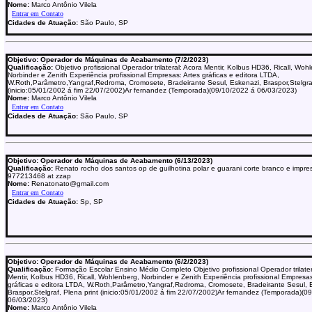
Nome:
Marco Antônio Vilela
Cidades de Atuação:
São Paulo, SP
Objetivo: Operador de Máquinas de Acabamento (7/2/2023)
Qualificação:
Objetivo profissional Operador trilateral: Acora Mentir, Kolbus HD36, Ricall, Woh
Norbinder e Zenith Experiência profissional Empresas: Artes gráficas e editora LTDA,
W.Roth,Parâmetro,Yangraf,Redroma, Cromosete, Bradeirante Sesul, Eskenazi, Braspor,Stelgraf
(inicio:05/01/2002 á fim 22/07/2002)Ar fernandez (Temporada)(09/10/2022 á 06/03/2023)
Nome:
Marco Antônio Vilela
Cidades de Atuação:
São Paulo, SP
Objetivo: Operador de Máquinas de Acabamento (6/13/2023)
Qualificação:
Renato rocho dos santos op de guilhotina polar e guarani corte branco e impre
977213468 at zzap
Nome:
Renatonato@gmail.com
Cidades de Atuação:
Sp, SP
Objetivo: Operador de Máquinas de Acabamento (6/2/2023)
Qualificação:
Formação Escolar Ensino Médio Completo Objetivo profissional Operador trilater
Mentir, Kolbus HD36, Ricall, Wohlenberg, Norbinder e Zenith Experiência profissional Empresas
gráficas e editora LTDA, W.Roth,Parâmetro,Yangraf,Redroma, Cromosete, Bradeirante Sesul, 
Braspor,Stelgraf, Plena print (inicio:05/01/2002 á fim 22/07/2002)Ar fernandez (Temporada)(0
06/03/2023)
Nome:
Marco Antônio Vilela