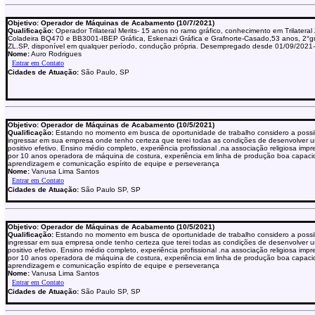
Objetivo: Operador de Máquinas de Acabamento (10/7/2021)
Qualificação:
Operador Trilateral Merits- 15 anos no ramo gráfico, conhecimento em Trilateral 
Coladeira BQ470 e BB3001-IBEP Gráfica, Eskenazi Gráfica e Grafnorte-Casado,53 anos, 2°gr
ZL.SP, disponível em qualquer período, condução própria. Desempregado desde 01/09/2021-
Nome:
Auro Rodrigues
Cidades de Atuação:
São Paulo, SP
Objetivo: Operador de Máquinas de Acabamento (10/5/2021)
Qualificação:
Estando no momento em busca de oportunidade de trabalho considero a possib
ingressar em sua empresa onde tenho certeza que terei todas as condições de desenvolver u
positivo efetivo. Ensino médio completo, experiência profissional .na associação religiosa impr
por 10 anos operadora de máquina de costura, experiência em linha de produção boa capac
aprendizagem e comunicação espírito de equipe e perseverança
Nome:
Vanusa Lima Santos
Cidades de Atuação:
São Paulo SP, SP
Objetivo: Operador de Máquinas de Acabamento (10/5/2021)
Qualificação:
Estando no momento em busca de oportunidade de trabalho considero a possib
ingressar em sua empresa onde tenho certeza que terei todas as condições de desenvolver u
positivo efetivo. Ensino médio completo, experiência profissional .na associação religiosa impr
por 10 anos operadora de máquina de costura, experiência em linha de produção boa capac
aprendizagem e comunicação espírito de equipe e perseverança
Nome:
Vanusa Lima Santos
Cidades de Atuação:
São Paulo SP, SP