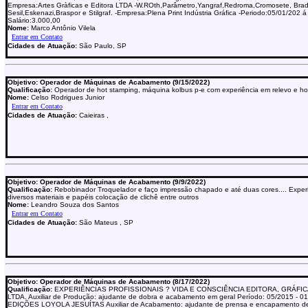
Empresa:Artes Gràficas e Editora LTDA -W.ROth,Parâmetro,Yangraf,Redroma,Cromosete, Brad
Sesil,Eskenazi,Braspor e Stilgraf. -Empresa:Plena Print Indústria Gráfica -Periodo:05/01/202 
Salário:3.000,00
Nome:
Marco Antônio Vilela
Cidades de Atuação:
São Paulo, SP
Objetivo: Operador de Máquinas de Acabamento (9/15/2022)
Qualificação:
Operador de hot stamping, máquina kolbus p-e com experiência em relevo e ho
Nome:
Celso Rodrigues Junior
Cidades de Atuação:
Caieiras ,
Objetivo: Operador de Máquinas de Acabamento (9/9/2022)
Qualificação:
Rebobinador Troquelador e faço impressão chapado e até duas cores.... Exper
diversos materiais e papéis colocação de clichê entre outros
Nome:
Leandro Souza dos Santos
Cidades de Atuação:
São Mateus , SP
Objetivo: Operador de Máquinas de Acabamento (8/17/2022)
Qualificação:
EXPERIÊNCIAS PROFISSIONAIS ? VIDA E CONSCIÊNCIA EDITORA, GRÁFICA
LTDA. Auxiliar de Produção: ajudante de dobra e acabamento em geral Período: 05/2015 - 01
EDIÇÕES LOYOLA JESUÍTAS Auxiliar de Acabamento: ajudante de prensa e encapamento de 