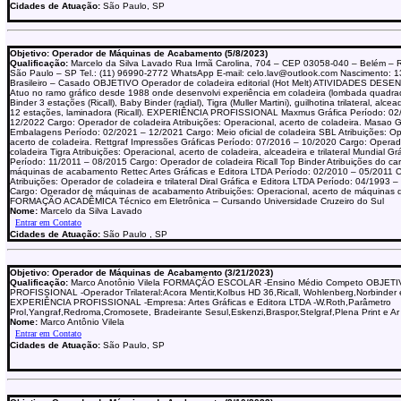
Cidades de Atuação:
São Paulo, SP
Objetivo: Operador de Máquinas de Acabamento (5/8/2023)
Qualificação:
Marcelo da Silva Lavado Rua Irmã Carolina, 704 – CEP 03058-040 – Belém – 
São Paulo – SP Tel.: (11) 96990-2772 WhatsApp E-mail: celo.lav@outlook.com Nascimento: 
Brasileiro – Casado OBJETIVO Operador de coladeira editorial (Hot Melt) ATIVIDADES DE
Atuo no ramo gráfico desde 1988 onde desenvolvi experiência em coladeira (lombada quadra
Binder 3 estações (Ricall), Baby Binder (radial), Tigra (Muller Martini), guilhotina trilateral, alcead
12 estações, laminadora (Ricall). EXPERIÊNCIA PROFISSIONAL Maxmus Gráfica Período: 02
12/2022 Cargo: Operador de coladeira Atribuições: Operacional, acerto de coladeira. Masao G
Embalagens Período: 02/2021 – 12/2021 Cargo: Meio oficial de coladeira SBL Atribuições: Op
acerto de coladeira. Rettgraf Impressões Gráficas Período: 07/2016 – 10/2020 Cargo: Operad
coladeira Tigra Atribuições: Operacional, acerto de coladeira, alceadeira e trilateral Mundial Gr
Período: 11/2011 – 08/2015 Cargo: Operador de coladeira Ricall Top Binder Atribuições do ca
máquinas de acabamento Rettec Artes Gráficas e Editora LTDA Período: 02/2010 – 05/2011 C
Atribuições: Operador de coladeira e trilateral Diral Gráfica e Editora LTDA Período: 04/199
Cargo: Operador de máquinas de acabamento Atribuições: Operacional, acerto de máquinas 
FORMAÇÃO ACADÊMICA Técnico em Eletrônica – Cursando Universidade Cruzeiro do Sul
Nome:
Marcelo da Silva Lavado
Cidades de Atuação:
São Paulo , SP
Objetivo: Operador de Máquinas de Acabamento (3/21/2023)
Qualificação:
Marco Anotônio Vilela FORMAÇÃO ESCOLAR -Ensino Médio Competo OBJET
PROFISSIONAL -Operador Trilateral:Acora Mentir,Kolbus HD 36,Ricall, Wohlenberg,Norbinder 
EXPERIÊNCIA PROFISSIONAL -Empresa: Artes Gráficas e Editora LTDA -W.Roth,Parâmetro
Prol,Yangraf,Redroma,Cromosete, Bradeirante Sesul,Eskenzi,Braspor,Stelgraf,Plena Print e A
Nome:
Marco Antônio Vilela
Cidades de Atuação:
São Paulo, SP