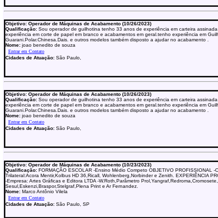
Objetivo: Operador de Máquinas de Acabamento (10/26/2023)
Qualificação:
Sou operador de guilhotina tenho 33 anos de experiência em carteira assinada
experiência em corte de papel em branco e acabamentos em geral.tenho experiência em Guil
Guarani.Polar.Chinesa.Dais. e outros modelos também disposto a ajudar no acabamento .
Nome:
joao benedito de souza
Cidades de Atuação:
São Paulo,
Objetivo: Operador de Máquinas de Acabamento (10/26/2023)
Qualificação:
Sou operador de guilhotina tenho 33 anos de experiência em carteira assinada
experiência em corte de papel em branco e acabamentos em geral.tenho experiência em Guil
Guarani.Polar.Chinesa.Dais. e outros modelos também disposto a ajudar no acabamento .
Nome:
joao benedito de souza
Cidades de Atuação:
São Paulo,
Objetivo: Operador de Máquinas de Acabamento (10/23/2023)
Qualificação:
FORMAÇÃO ESCOLAR -Ensino Médio Competo OBJETIVO PROFISSIONAL -O
Trilateral:Acora Mentir,Kolbus HD 36,Ricall, Wohlenberg,Norbinder e Zenith. EXPERIÊNCIA
-Empresa: Artes Gráficas e Editora LTDA -W.Roth,Parâmetro Prol,Yangraf,Redroma,Cromosete,
Sesul,Eskenzi,Braspor,Stelgraf,Plena Print e Ar Fernandez.
Nome:
Marco Antônio Vilela
Cidades de Atuação:
São Paulo, SP