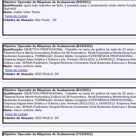
Objetivo: Operador de Máquinas de Acabamento (9/5/2021)
Qualificação:
após todo trabalho ser feito, é passado para o acabamento onde minha funçã
Stall tk52
Nome:
Inaldo Izidio Torres
Cidades de Atuação:
São Paulo , SP
Objetivo: Operador de Máquinas de Acabamento (8/18/2021)
Qualificação:
OBJETIVO PROFISSIONAL -Trabalho no ramo de gráfica há mais de 22 anos 
Trilateral:Acora Mentir Automática,Kolbus hd 36 Automática, Ricall Automática,Wohlenberg Aut
Norbinder Automática. FORMAÇâO -Ensino Médio Completo EXPERIÊNCIA PROFISSIONAL -
Empresa:Stigraf Artes Gráfica e Editora Ltda -Periodo:28/11/2011 a 24/08/2012 -Empresa:Arte
Editora Ltda -W.Roth,Parâmetro,Yangraf,Redoma,Cromosete,Sesil Badeirate,Eskenazi e Brasp
Nome:
marco antônio vilela
Cidades de Atuação:
SÃO PAULO, SP
Objetivo: Operador de Máquinas de Acabamento (8/1/2021)
Qualificação:
OBJETIVO PROFISSIONAL -Trabalho no ramo de gráfica há mais de 22 anos 
Trilateral:Acora Mentir Automática,Kolbus hd 36 Automática, Ricall Automática,Wohlenberg Aut
Norbinder Automática. FORMAÇâO -Ensino Médio Completo EXPERIÊNCIA PROFISSIONAL -
Empresa:Stigraf Artes Gráfica e Editora Ltda -Periodo:28/11/2011 a 24/08/2012 -Empresa:Arte
Editora Ltda -W.Roth,Parâmetro,Yangraf,Redoma,Cromosete,Sesil Badeirate,Eskenazi e Brasp
Nome:
marco antônio vilela
Cidades de Atuação:
SÃO PAULO, SP
Objetivo: Operador de Máquinas de Acabamento (7/13/2021)