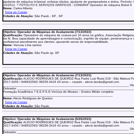
ajudante de máquina tri-lateral, enfaixar rótulos, ajudante de grampeadeira e dobra. Período:
10/2012. ? FÓTOLITO E SERVIÇOS GRÁFICOS - CONGRAF Operador de máquina Bobst 6
Nome:
Carlos Alberto
Cidades de Atuação:
São Paulo - SP , SP
Objetivo: Operador de Máquinas de Acabamento (7/13/2022)
Qualificação:
Operadoro de máquina de costura por 10 anos na gráfica ,Associação Religios
da fé. Boa capacidade de aprendizagem e comunicação, espírito de equipe, perseverança e
profissional atendimento aos clientes ,apurando senso de responsabilidade.
Nome:
Vanusa Lima santos
Cidades de Atuação:
São Paulo sp, SP
Objetivo: Operador de Máquinas de Acabamento (7/13/2022)
Qualificação:
ALECIO RODRIGUES DE QUEIROZ Rua Padre Luiz Rossi 219 - São Mateus Fon
2017-3450 / 948932592/ 98256-3416 43 anos – casado - alecio.landia@gmail.com
______________________________________________________________________ Obje
Dobrador _________________________________________________________________
Formação Acadêmica ? E.E.P.S.G Vinícius de Moraes – Ensino Médio completo
_____________________________________________________________
Nome:
Alecio Rodrigues de Queiroz
Cidades de Atuação:
São Paulo,
Objetivo: Operador de Máquinas de Acabamento (5/26/2022)
Qualificação:
ALECIO RODRIGUES DE QUEIROZ Rua Padre Luiz Rossi 219 - São Mateus Fon
2017-3450 / 948932592/ 98256-3416 43 anos – casado - alecio.landia@gmail.com
______________________________________________________________________ Obje
Dobrador _________________________________________________________________