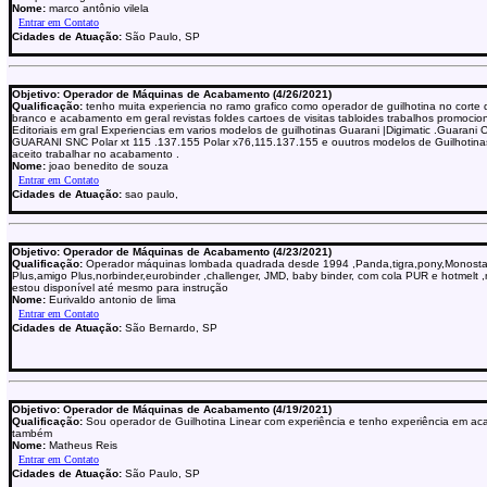
Nome:
marco antônio vilela
Cidades de Atuação:
São Paulo, SP
Objetivo: Operador de Máquinas de Acabamento (4/26/2021)
Qualificação:
tenho muita experiencia no ramo grafico como operador de guilhotina no corte
branco e acabamento em geral revistas foldes cartoes de visitas tabloides trabalhos promocio
Editoriais em gral Experiencias em varios modelos de guilhotinas Guarani |Digimatic .Guarani
GUARANI SNC Polar xt 115 .137.155 Polar x76,115.137.155 e ouutros modelos de Guilhotin
aceito trabalhar no acabamento .
Nome:
joao benedito de souza
Cidades de Atuação:
sao paulo,
Objetivo: Operador de Máquinas de Acabamento (4/23/2021)
Qualificação:
Operador máquinas lombada quadrada desde 1994 ,Panda,tigra,pony,Monostar
Plus,amigo Plus,norbinder,eurobinder ,challenger, JMD, baby binder, com cola PUR e hotmelt
estou disponível até mesmo para instrução
Nome:
Eurivaldo antonio de lima
Cidades de Atuação:
São Bernardo, SP
Objetivo: Operador de Máquinas de Acabamento (4/19/2021)
Qualificação:
Sou operador de Guilhotina Linear com experiência e tenho experiência em a
também
Nome:
Matheus Reis
Cidades de Atuação:
São Paulo, SP