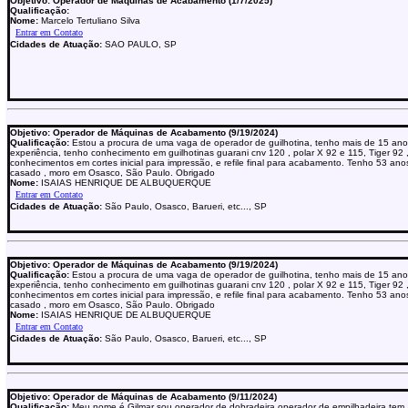
Objetivo: Operador de Máquinas de Acabamento (1/7/2025)
Qualificação:
Nome:
Marcelo Tertuliano Silva
Cidades de Atuação:
SAO PAULO, SP
Objetivo: Operador de Máquinas de Acabamento (9/19/2024)
Qualificação:
Estou a procura de uma vaga de operador de guilhotina, tenho mais de 15 an
experiência, tenho conhecimento em guilhotinas guarani cnv 120 , polar X 92 e 115, Tiger 92 
conhecimentos em cortes inicial para impressão, e refile final para acabamento. Tenho 53 ano
casado , moro em Osasco, São Paulo. Obrigado
Nome:
ISAIAS HENRIQUE DE ALBUQUERQUE
Cidades de Atuação:
São Paulo, Osasco, Barueri, etc..., SP
Objetivo: Operador de Máquinas de Acabamento (9/19/2024)
Qualificação:
Estou a procura de uma vaga de operador de guilhotina, tenho mais de 15 an
experiência, tenho conhecimento em guilhotinas guarani cnv 120 , polar X 92 e 115, Tiger 92 
conhecimentos em cortes inicial para impressão, e refile final para acabamento. Tenho 53 ano
casado , moro em Osasco, São Paulo. Obrigado
Nome:
ISAIAS HENRIQUE DE ALBUQUERQUE
Cidades de Atuação:
São Paulo, Osasco, Barueri, etc..., SP
Objetivo: Operador de Máquinas de Acabamento (9/11/2024)
Qualificação:
Meu nome é Gilmar sou operador de dobradeira operador de empilhadeira tem