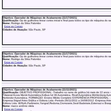
Objetivo: Operador de Máquinas de Acabamento (11/17/2021)
Qualificação:
Op de guilhotina linear cortes inicial e final para todos os tipo de máquina do r
Nome:
Rodrigo da Silva Palombo
Cidades de Atuação:
São Paulo, SP
Objetivo: Operador de Máquinas de Acabamento (11/17/2021)
Qualificação:
Op de guilhotina linear cortes inicial e final para todos os tipo de máquina do r
Nome:
Rodrigo da Silva Palombo
Cidades de Atuação:
São Paulo, SP
Objetivo: Operador de Máquinas de Acabamento (11/11/2021)
Qualificação:
OBJETIVO PROFISSIONAL -Trabalho no ramo de gráfica há mais de 22 anos 
Trilateral:Acora Mentir Automática,Kolbus hd 36 Automática, Ricall Automática,Wohlenberg Aut
Norbinder Automática. FORMAÇâO -Ensino Médio Completo EXPERIÊNCIA PROFISSIONAL -
Empresa:Stigraf Artes Gráfica e Editora Ltda -Periodo:28/11/2011 a 24/08/2012 -Empresa:Arte
Editora Ltda -W.Roth,Parâmetro,Yangraf,Redoma,Cromosete,Sesil Badeirate,Eskenazi e Brasp
Nome:
marco antônio vilela