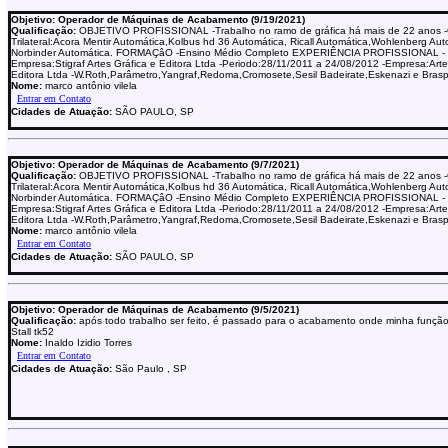
Objetivo: Operador de Máquinas de Acabamento (9/19/2021)
Qualificação:
OBJETIVO PROFISSIONAL -Trabalho no ramo de gráfica há mais de 22 anos 
Trilateral:Acora Mentir Automática,Kolbus hd 36 Automática, Ricall Automática,Wohlenberg Aut
Norbinder Automática. FORMAÇâO -Ensino Médio Completo EXPERIÊNCIA PROFISSIONAL -
Empresa:Stigraf Artes Gráfica e Editora Ltda -Periodo:28/11/2011 a 24/08/2012 -Empresa:Arte
Editora Ltda -W.Roth,Parâmetro,Yangraf,Redoma,Cromosete,Sesil Badeirate,Eskenazi e Brasp
Nome:
marco antônio vilela
Cidades de Atuação:
SÃO PAULO, SP
Objetivo: Operador de Máquinas de Acabamento (9/7/2021)
Qualificação:
OBJETIVO PROFISSIONAL -Trabalho no ramo de gráfica há mais de 22 anos 
Trilateral:Acora Mentir Automática,Kolbus hd 36 Automática, Ricall Automática,Wohlenberg Aut
Norbinder Automática. FORMAÇâO -Ensino Médio Completo EXPERIÊNCIA PROFISSIONAL -
Empresa:Stigraf Artes Gráfica e Editora Ltda -Periodo:28/11/2011 a 24/08/2012 -Empresa:Arte
Editora Ltda -W.Roth,Parâmetro,Yangraf,Redoma,Cromosete,Sesil Badeirate,Eskenazi e Brasp
Nome:
marco antônio vilela
Cidades de Atuação:
SÃO PAULO, SP
Objetivo: Operador de Máquinas de Acabamento (9/5/2021)
Qualificação:
após todo trabalho ser feito, é passado para o acabamento onde minha funçã
Stall tk52
Nome:
Inaldo Izidio Torres
Cidades de Atuação:
São Paulo , SP