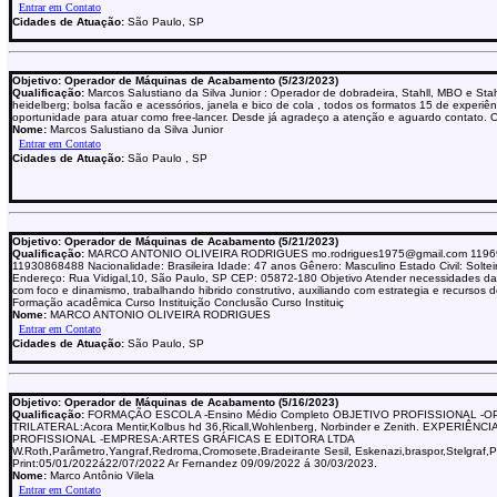
Cidades de Atuação:
São Paulo, SP
Objetivo: Operador de Máquinas de Acabamento (5/23/2023)
Qualificação:
Marcos Salustiano da Silva Junior : Operador de dobradeira, Stahll, MBO e Stah
heidelberg; bolsa facão e acessórios, janela e bico de cola , todos os formatos 15 de experiê
oportunidade para atuar como free-lancer. Desde já agradeço a atenção e aguardo contato. 
Nome:
Marcos Salustiano da Silva Junior
Cidades de Atuação:
São Paulo , SP
Objetivo: Operador de Máquinas de Acabamento (5/21/2023)
Qualificação:
MARCO ANTONIO OLIVEIRA RODRIGUES mo.rodrigues1975@gmail.com 119
11930868488 Nacionalidade: Brasileira Idade: 47 anos Gênero: Masculino Estado Civil: Solteir
Endereço: Rua Vidigal,10, São Paulo, SP CEP: 05872-180 Objetivo Atender necessidades d
com foco e dinamismo, trabalhando hibrido construtivo, auxiliando com estrategia e recursos 
Formação acadêmica Curso Instituição Conclusão Curso Instituiç
Nome:
MARCO ANTONIO OLIVEIRA RODRIGUES
Cidades de Atuação:
São Paulo, SP
Objetivo: Operador de Máquinas de Acabamento (5/16/2023)
Qualificação:
FORMAÇÃO ESCOLA -Ensino Médio Completo OBJETIVO PROFISSIONAL -
TRILATERAL:Acora Mentir,Kolbus hd 36,Ricall,Wohlenberg, Norbinder e Zenith. EXPERIÊNCI
PROFISSIONAL -EMPRESA:ARTES GRÁFICAS E EDITORA LTDA
W.Roth,Parâmetro,Yangraf,Redroma,Cromosete,Bradeirante Sesil, Eskenazi,braspor,Stelgraf,
Print:05/01/2022á22/07/2022 Ar Fernandez 09/09/2022 á 30/03/2023.
Nome:
Marco Antônio Vilela