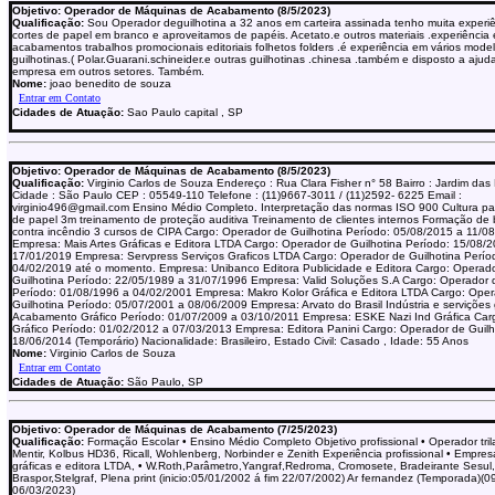
Objetivo: Operador de Máquinas de Acabamento (8/5/2023)
Qualificação:
Sou Operador deguilhotina a 32 anos em carteira assinada tenho muita experi
cortes de papel em branco e aproveitamos de papéis. Acetato.e outros materiais .experiência
acabamentos trabalhos promocionais editoriais folhetos folders .é experiência em vários mode
guilhotinas.( Polar.Guarani.schineider.e outras guilhotinas .chinesa .também e disposto a ajud
empresa em outros setores. Também.
Nome:
joao benedito de souza
Cidades de Atuação:
Sao Paulo capital , SP
Objetivo: Operador de Máquinas de Acabamento (8/5/2023)
Qualificação:
Virginio Carlos de Souza Endereço : Rua Clara Fisher n° 58 Bairro : Jardim da
Cidade : São Paulo CEP : 05549-110 Telefone : (11)9667-3011 / (11)2592- 6225 Email :
virginio496@gmail.com Ensino Médio Completo. Interpretação das normas ISO 900 Cultura pa
de papel 3m treinamento de proteção auditiva Treinamento de clientes internos Formação de 
contra incêndio 3 cursos de CIPA Cargo: Operador de Guilhotina Período: 05/08/2015 a 11/0
Empresa: Mais Artes Gráficas e Editora LTDA Cargo: Operador de Guilhotina Período: 15/08/
17/01/2019 Empresa: Servpress Serviços Graficos LTDA Cargo: Operador de Guilhotina Perío
04/02/2019 até o momento. Empresa: Unibanco Editora Publicidade e Editora Cargo: Operad
Guilhotina Período: 22/05/1989 a 31/07/1996 Empresa: Valid Soluções S.A Cargo: Operador 
Período: 01/08/1996 a 04/02/2001 Empresa: Makro Kolor Gráfica e Editora LTDA Cargo: Ope
Guilhotina Período: 05/07/2001 a 08/06/2009 Empresa: Arvato do Brasil Indústria e servições
Acabamento Gráfico Período: 01/07/2009 a 03/10/2011 Empresa: ESKE Nazi Ind Gráfica Car
Gráfico Período: 01/02/2012 a 07/03/2013 Empresa: Editora Panini Cargo: Operador de Guilh
18/06/2014 (Temporário) Nacionalidade: Brasileiro, Estado Civil: Casado , Idade: 55 Anos
Nome:
Virginio Carlos de Souza
Cidades de Atuação:
São Paulo, SP
Objetivo: Operador de Máquinas de Acabamento (7/25/2023)
Qualificação:
Formação Escolar • Ensino Médio Completo Objetivo profissional • Operador trila
Mentir, Kolbus HD36, Ricall, Wohlenberg, Norbinder e Zenith Experiência profissional • Empres
gráficas e editora LTDA, • W.Roth,Parâmetro,Yangraf,Redroma, Cromosete, Bradeirante Sesul,
Braspor,Stelgraf, Plena print (inicio:05/01/2002 á fim 22/07/2002) Ar fernandez (Temporada)(
06/03/2023)