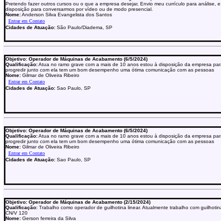
Pretendo fazer outros cursos ou o que a empresa desejar, Envio meu currículo para análise, 
disposição para conversarmos por vídeo ou de modo presencial.
Nome:
Anderson Silva Evangelista dos Santos
Cidades de Atuação:
São Paulo/Diadema, SP
Objetivo: Operador de Máquinas de Acabamento (6/5/2024)
Qualificação:
Atua no ramo grave com a mais de 10 anos estou à disposição da empresa par
progredir junto com ela tem um bom desempenho uma ótima comunicação com as pessoas
Nome:
Gilmar de Oliveira Ribeiro
Cidades de Atuação:
Sao Paulo, SP
Objetivo: Operador de Máquinas de Acabamento (6/5/2024)
Qualificação:
Atua no ramo grave com a mais de 10 anos estou à disposição da empresa par
progredir junto com ela tem um bom desempenho uma ótima comunicação com as pessoas
Nome:
Gilmar de Oliveira Ribeiro
Cidades de Atuação:
Sao Paulo, SP
Objetivo: Operador de Máquinas de Acabamento (2/15/2024)
Qualificação:
Trabalho como operador de guilhotina linear. Atualmente trabalho com guilhotin
CN/V 120
Nome:
Gerson ferreira da Silva