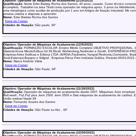
Objetivo: Operador de Máquinas de Acabamento (2/10/2023)
Qualificação:
Nome Eder Batista Rocha dos Santos, 40 anos, casado. Curso técnico comunic
incompleto. Trabalhei na área Têxtil como operador de máquina aprox. 3 anos na Hidralterm
uma metalúrgica como auxiliar de produção por 1 ano em Artigos de fixação industrial. Me co
pessoa criativa e disposta a aprender.
Nome:
Eder Batista Rocha dos Santos
Cidades de Atuação:
São paulo, SP
Objetivo: Operador de Máquinas de Acabamento (12/5/2022)
Qualificação:
FORMAÇÃO ESCOLAR -Ensino Médio Completo OBJETIVO PROFISSIONAL -
trilateral:Acora Mentir,Kolbus hd 36,Ricall, Wohlenberg,Norbinder e Zenith. EXPERIÊNCIA P
Empresa:Artes Gràficas e Editora LTDA -W.ROth,Parâmetro,Yangraf,Redroma,Cromosete, Brad
Sesil,Eskenazi,Braspor e Stilgraf. -Empresa:Plena Print Indústria Gráfica -Periodo:05/01/2022
Nome:
Marco Antônio Vilela
Cidades de Atuação:
São Paulo, SP
Objetivo: Operador de Máquinas de Acabamento (11/18/2022)
Qualificação:
Operador de máquinas de acabamento desde 2007. Máquinas: Auto envelope ,
Bell woell , Fs2,Fs2 plus ,kern 2500 ,kern 3500 e Dws máquinas de acabamento de cartões. Es
União estável Idade:39
Nome:
Fernando Soares dos Santos
Cidades de Atuação:
São Paulo ou Abc , SP
Objetivo: Operador de Máquinas de Acabamento (10/30/2022)
Qualificação:
FORMAÇÃO ESCOLAR -Ensino Médio Completo OBJETIVO PROFISSIONAL -