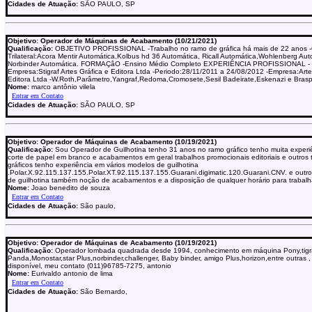
Cidades de Atuação:
SÃO PAULO, SP
Objetivo: Operador de Máquinas de Acabamento (10/21/2021)
Qualificação:
OBJETIVO PROFISSIONAL -Trabalho no ramo de gráfica há mais de 22 anos 
Trilateral:Acora Mentir Automática,Kolbus hd 36 Automática, Ricall Automática,Wohlenberg Aut
Norbinder Automática. FORMAÇâO -Ensino Médio Completo EXPERIÊNCIA PROFISSIONAL -
Empresa:Stigraf Artes Gráfica e Editora Ltda -Periodo:28/11/2011 a 24/08/2012 -Empresa:Arte
Editora Ltda -W.Roth,Parâmetro,Yangraf,Redoma,Cromosete,Sesil Badeirate,Eskenazi e Brasp
Nome:
marco antônio vilela
Cidades de Atuação:
SÃO PAULO, SP
Objetivo: Operador de Máquinas de Acabamento (10/19/2021)
Qualificação:
Sou Operador de Guilhotina tenho 31 anos no ramo gráfico tenho muita experi
corte de papel em branco e acabamentos em geral trabalhos promocionais editoriais e outros 
gráficos tenho experiência em vários modelos de guilhotina
.Polar.X.92.115.137.155.Polar.XT.92.115.137.155.Guarani.digimatic.120.Guarani.CNV. e outr
de guilhotina também noção de acabamentos e a disposição de qualquer horário para trabalh
Nome:
Joao benedito de souza
Cidades de Atuação:
São paulo,
Objetivo: Operador de Máquinas de Acabamento (10/19/2021)
Qualificação:
Operador lombada quadrada desde 1994, conhecimento em máquina Pony,tigr
Panda,Monostar,star Plus,norbinder,challenger, Baby binder, amigo Plus,horizon,entre outras
disponível, meu contato (011)96785-7275, antonio
Nome:
Eurivaldo antonio de lima
Cidades de Atuação:
São Bernardo,