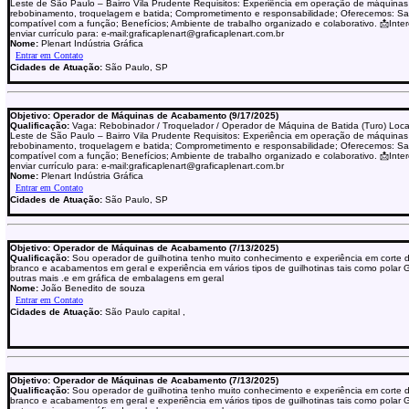
Leste de São Paulo – Bairro Vila Prudente Requisitos: Experiência em operação de máquinas
rebobinamento, troquelagem e batida; Comprometimento e responsabilidade; Oferecemos: Sal
compatível com a função; Benefícios; Ambiente de trabalho organizado e colaborativo. 📩Inte
enviar currículo para: e-mail:graficaplenart@graficaplenart.com.br
Nome:
Plenart Indústria Gráfica
Cidades de Atuação:
São Paulo, SP
Objetivo: Operador de Máquinas de Acabamento (9/17/2025)
Qualificação:
Vaga: Rebobinador / Troquelador / Operador de Máquina de Batida (Turo) Loca
Leste de São Paulo – Bairro Vila Prudente Requisitos: Experiência em operação de máquinas
rebobinamento, troquelagem e batida; Comprometimento e responsabilidade; Oferecemos: Sal
compatível com a função; Benefícios; Ambiente de trabalho organizado e colaborativo. 📩Inte
enviar currículo para: e-mail:graficaplenart@graficaplenart.com.br
Nome:
Plenart Indústria Gráfica
Cidades de Atuação:
São Paulo, SP
Objetivo: Operador de Máquinas de Acabamento (7/13/2025)
Qualificação:
Sou operador de guilhotina tenho muito conhecimento e experiência em corte 
branco e acabamentos em geral e experiência em vários tipos de guilhotinas tais como polar 
outras mais .e em gráfica de embalagens em geral
Nome:
João Benedito de souza
Cidades de Atuação:
São Paulo capital ,
Objetivo: Operador de Máquinas de Acabamento (7/13/2025)
Qualificação:
Sou operador de guilhotina tenho muito conhecimento e experiência em corte 
branco e acabamentos em geral e experiência em vários tipos de guilhotinas tais como polar 