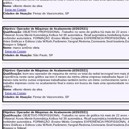
gráfico.
Nome:
vilberto ribeiro da silva
Cidades de Atuação:
Ferraz de Vasconcelos, SP
Objetivo: Operador de Máquinas de Acabamento (4/26/2021)
Qualificação:
OBJETIVO PROFISSIONAL -Trabalho no ramo de gráfica há mais de 22 anos 
Trilateral: Acora Mentir Automática,Kolbus hd 36 automática, Ricall automática,heidelberg Auto
norbinder automática. FORMAÇÃO -Ensino Médio Completo EXPERIÊNCIA PROFISSIONAL -
Artes Gráficas e Editora Ltda W.Roth,Parâmetro,Yangraf,Redoma,Cromosete,Sesil braderia,Es
Braspor e Stilgraf.
Nome:
marco antônio vilela
Cidades de Atuação:
São Paulo, SP
Objetivo: Operador de Máquinas de Acabamento (4/26/2021)
Qualificação:
bom sou operador de maquina de verniz uv total da radial tecnograf tem mais 
experiência neste ramo gráfico sai tem 3 meses da minha ultima empresa trabalhada fiquei 12
meses nela tenho outras empresas trabalhadas também tenho um ótimo conhecimento tanto 
trabalho impresso como no acabamento final e estou em busca de mais uma oportunidade n
gráfico.
Nome:
vilberto ribeiro da silva
Cidades de Atuação:
Ferraz de Vasconcelos, SP
Objetivo: Operador de Máquinas de Acabamento (4/26/2021)
Qualificação:
OBJETIVO PROFISSIONAL -Trabalho no ramo de gráfica há mais de 22 anos 
Trilateral: Acora Mentir Automática,Kolbus hd 36 automática, Ricall automática,heidelberg Auto
norbinder automática. FORMAÇÃO -Ensino Médio Completo EXPERIÊNCIA PROFISSIONAL -
Artes Gráficas e Editora Ltda W.Roth,Parâmetro,Yangraf,Redoma,Cromosete,Sesil braderia,Es
Braspor e Stilgraf.