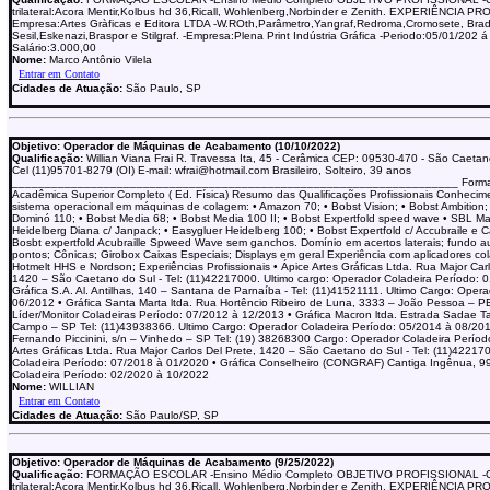
trilateral:Acora Mentir,Kolbus hd 36,Ricall, Wohlenberg,Norbinder e Zenith. EXPERIÊNCIA P
Empresa:Artes Gràficas e Editora LTDA -W.ROth,Parâmetro,Yangraf,Redroma,Cromosete, Brad
Sesil,Eskenazi,Braspor e Stilgraf. -Empresa:Plena Print Indústria Gráfica -Periodo:05/01/202 
Salário:3.000,00
Nome:
Marco Antônio Vilela
Cidades de Atuação:
São Paulo, SP
Objetivo: Operador de Máquinas de Acabamento (10/10/2022)
Qualificação:
Willian Viana Frai R. Travessa Ita, 45 - Cerâmica CEP: 09530-470 - São Caetan
Cel (11)95701-8279 (OI) E-mail: wfrai@hotmail.com Brasileiro, Solteiro, 39 anos
____________________________________________________________________ Form
Acadêmica Superior Completo ( Ed. Física) Resumo das Qualificações Profissionais Conhecim
sistema operacional em máquinas de colagem: • Amazon 70; • Bobst Vision; • Bobst Ambition;
Dominó 110; • Bobst Media 68; • Bobst Media 100 II; • Bobst Expertfold speed wave • SBL Ma
Heidelberg Diana c/ Janpack; • Easygluer Heidelberg 100; • Bobst Expertfold c/ Accubraile e C
Bosbt expertfold Acubraille Spweed Wave sem ganchos. Domínio em acertos laterais; fundo au
pontos; Cônicas; Girobox Caixas Especiais; Displays em geral Experiência com aplicadores co
Hotmelt HHS e Nordson; Experiências Profissionais • Ápice Artes Gráficas Ltda. Rua Major Carl
1420 – São Caetano do Sul - Tel: (11)42217000. Ultimo cargo: Operador Coladeira Período: 0
Gráfica S.A. Al. Antilhas, 140 – Santana de Parnaíba - Tel: (11)41521111. Ultimo Cargo: Oper
06/2012 • Gráfica Santa Marta ltda. Rua Hortêncio Ribeiro de Luna, 3333 – João Pessoa – P
Líder/Monitor Coladeiras Período: 07/2012 à 12/2013 • Gráfica Macron ltda. Estrada Sadae 
Campo – SP Tel: (11)43938366. Ultimo Cargo: Operador Coladeira Período: 05/2014 à 08/201
Fernando Piccinini, s/n – Vinhedo – SP Tel: (19) 38268300 Cargo: Operador Coladeira Perío
Artes Gráficas Ltda. Rua Major Carlos Del Prete, 1420 – São Caetano do Sul - Tel: (11)42217
Coladeira Período: 07/2018 à 01/2020 • Gráfica Conselheiro (CONGRAF) Cantiga Ingênua, 99
Coladeira Período: 02/2020 à 10/2022
Nome:
WILLIAN
Cidades de Atuação:
São Paulo/SP, SP
Objetivo: Operador de Máquinas de Acabamento (9/25/2022)
Qualificação:
FORMAÇÃO ESCOLAR -Ensino Médio Completo OBJETIVO PROFISSIONAL -
trilateral:Acora Mentir,Kolbus hd 36,Ricall, Wohlenberg,Norbinder e Zenith. EXPERIÊNCIA P