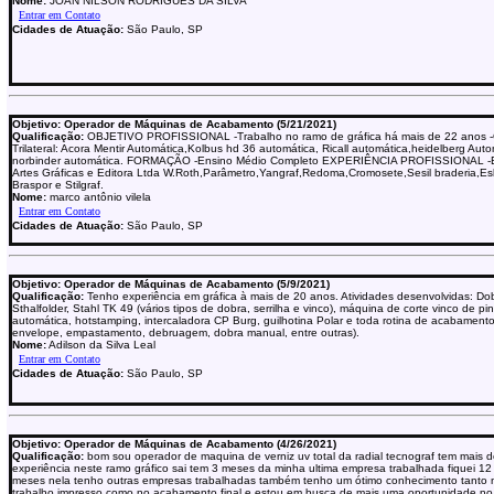
Nome:
JOAN NILSON RODRIGUES DA SILVA
Cidades de Atuação:
São Paulo, SP
Objetivo: Operador de Máquinas de Acabamento (5/21/2021)
Qualificação:
OBJETIVO PROFISSIONAL -Trabalho no ramo de gráfica há mais de 22 anos 
Trilateral: Acora Mentir Automática,Kolbus hd 36 automática, Ricall automática,heidelberg Auto
norbinder automática. FORMAÇÃO -Ensino Médio Completo EXPERIÊNCIA PROFISSIONAL -
Artes Gráficas e Editora Ltda W.Roth,Parâmetro,Yangraf,Redoma,Cromosete,Sesil braderia,Es
Braspor e Stilgraf.
Nome:
marco antônio vilela
Cidades de Atuação:
São Paulo, SP
Objetivo: Operador de Máquinas de Acabamento (5/9/2021)
Qualificação:
Tenho experiência em gráfica à mais de 20 anos. Atividades desenvolvidas: Do
Sthalfolder, Stahl TK 49 (vários tipos de dobra, serrilha e vinco), máquina de corte vinco de pi
automática, hotstamping, intercaladora CP Burg, guilhotina Polar e toda rotina de acabament
envelope, empastamento, debruagem, dobra manual, entre outras).
Nome:
Adilson da Silva Leal
Cidades de Atuação:
São Paulo, SP
Objetivo: Operador de Máquinas de Acabamento (4/26/2021)
Qualificação:
bom sou operador de maquina de verniz uv total da radial tecnograf tem mais 
experiência neste ramo gráfico sai tem 3 meses da minha ultima empresa trabalhada fiquei 12
meses nela tenho outras empresas trabalhadas também tenho um ótimo conhecimento tanto 
trabalho impresso como no acabamento final e estou em busca de mais uma oportunidade n