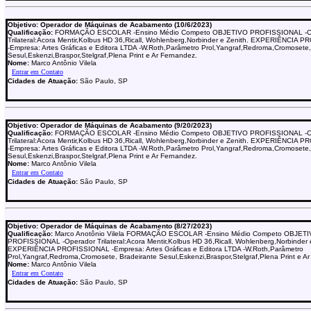
Objetivo: Operador de Máquinas de Acabamento (10/6/2023)
Qualificação:
FORMAÇÃO ESCOLAR -Ensino Médio Competo OBJETIVO PROFISSIONAL -O
Trilateral:Acora Mentir,Kolbus HD 36,Ricall, Wohlenberg,Norbinder e Zenith. EXPERIÊNCIA
-Empresa: Artes Gráficas e Editora LTDA -W.Roth,Parâmetro Prol,Yangraf,Redroma,Cromosete,
Sesul,Eskenzi,Braspor,Stelgraf,Plena Print e Ar Fernandez.
Nome:
Marco Antônio Vilela
Cidades de Atuação:
São Paulo, SP
Objetivo: Operador de Máquinas de Acabamento (9/20/2023)
Qualificação:
FORMAÇÃO ESCOLAR -Ensino Médio Competo OBJETIVO PROFISSIONAL -O
Trilateral:Acora Mentir,Kolbus HD 36,Ricall, Wohlenberg,Norbinder e Zenith. EXPERIÊNCIA
-Empresa: Artes Gráficas e Editora LTDA -W.Roth,Parâmetro Prol,Yangraf,Redroma,Cromosete,
Sesul,Eskenzi,Braspor,Stelgraf,Plena Print e Ar Fernandez.
Nome:
Marco Antônio Vilela
Cidades de Atuação:
São Paulo, SP
Objetivo: Operador de Máquinas de Acabamento (8/27/2023)
Qualificação:
Marco Anotônio Vilela FORMAÇÃO ESCOLAR -Ensino Médio Competo OBJET
PROFISSIONAL -Operador Trilateral:Acora Mentir,Kolbus HD 36,Ricall, Wohlenberg,Norbinder 
EXPERIÊNCIA PROFISSIONAL -Empresa: Artes Gráficas e Editora LTDA -W.Roth,Parâmetro
Prol,Yangraf,Redroma,Cromosete, Bradeirante Sesul,Eskenzi,Braspor,Stelgraf,Plena Print e A
Nome:
Marco Antônio Vilela
Cidades de Atuação:
São Paulo, SP