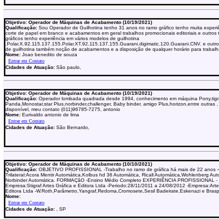
Objetivo: Operador de Máquinas de Acabamento (10/19/2021)
Qualificação:
Sou Operador de Guilhotina tenho 31 anos no ramo gráfico tenho muita experi
corte de papel em branco e acabamentos em geral trabalhos promocionais editoriais e outros 
gráficos tenho experiência em vários modelos de guilhotina
.Polar.X.92.115.137.155.Polar.XT.92.115.137.155.Guarani.digimatic.120.Guarani.CNV. e outr
de guilhotina também noção de acabamentos e a disposição de qualquer horário para trabalh
Nome:
Joao benedito de souza
Cidades de Atuação:
São paulo,
Objetivo: Operador de Máquinas de Acabamento (10/19/2021)
Qualificação:
Operador lombada quadrada desde 1994, conhecimento em máquina Pony,tigr
Panda,Monostar,star Plus,norbinder,challenger, Baby binder, amigo Plus,horizon,entre outras
disponível, meu contato (011)96785-7275, antonio
Nome:
Eurivaldo antonio de lima
Cidades de Atuação:
São Bernardo,
Objetivo: Operador de Máquinas de Acabamento (10/10/2021)
Qualificação:
OBJETIVO PROFISSIONAL -Trabalho no ramo de gráfica há mais de 22 anos 
Trilateral:Acora Mentir Automática,Kolbus hd 36 Automática, Ricall Automática,Wohlenberg Aut
Norbinder Automática. FORMAÇâO -Ensino Médio Completo EXPERIÊNCIA PROFISSIONAL -
Empresa:Stigraf Artes Gráfica e Editora Ltda -Periodo:28/11/2011 a 24/08/2012 -Empresa:Arte
Editora Ltda -W.Roth,Parâmetro,Yangraf,Redoma,Cromosete,Sesil Badeirate,Eskenazi e Brasp
Nome:
Cidades de Atuação:
, SP