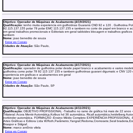
Objetivo: Operador de Máquinas de Acabamento (4/19/2021)
Qualificação:
tenho muita experiencia em guilhotinas Guaranis CND 92 e 120 . Guilhotina Pol
92.115.137.155 polar 78 polar EMC 115.137.155 e tambem no corte de papel em branco e 
em geral trabalhos promocionais e Editoriais em geral tabloides blocagem e trabalhos graficos
tambem
Nome:
joao benedito de souza
Cidades de Atuação:
São Paulo,
Objetivo: Operador de Máquinas de Acabamento (4/17/2021)
Qualificação:
operador de guilhotina polar desde papel branco e acabamento e varios model
guilhotina como polar 78 92 115 137 155 e tambem guilhotinas guarani digumatic e CNV 120 
experiencia em graficas e acabamentos em geral
Nome:
joao benedito de souza
Cidades de Atuação:
São Paulo, SP
Objetivo: Operador de Máquinas de Acabamento (4/11/2021)
Qualificação:
OBJETIVO PROFISSIONAL -Trabalho no ramo de gráfica há mais de 22 anos 
Trilateral: Acora Mentir Automática,Kolbus hd 36 automática, Ricall automática,heidelberg Auto
norbinder automática. FORMAÇÃO -Ensino Médio Completo EXPERIÊNCIA PROFISSIONAL -
Artes Gráficas e Editora Ltda W.Roth,Parâmetro,Yangraf,Redoma,Cromosete,Sesil braderia,Es
Braspor e Stilgraf.
Nome:
marco antônio vilela