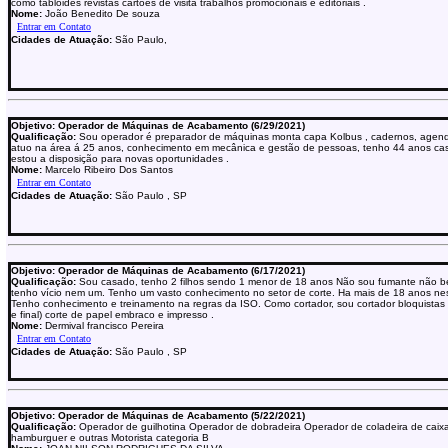
como tabloides revistas cartões de visita trabalhos promocionais e editoriais .
Nome:
João Benedito De souza
Cidades de Atuação:
São Paulo,
Objetivo: Operador de Máquinas de Acabamento (6/29/2021)
Qualificação:
Sou operador é preparador de máquinas monta capa Kolbus , cadernos, agenda
atuo na área á 25 anos, conhecimento em mecânica e gestão de pessoas, tenho 44 anos casa
estou a disposição para novas oportunidades .
Nome:
Marcelo Ribeiro Dos Santos
Cidades de Atuação:
São Paulo , SP
Objetivo: Operador de Máquinas de Acabamento (6/17/2021)
Qualificação:
Sou casado, tenho 2 filhos sendo 1 menor de 18 anos Não sou fumante não b
tenho vício nem um. Tenho um vasto conhecimento no setor de corte. Ha mais de 18 anos nes
Tenho conhecimento e treinamento na regras da ISO. Como cortador, sou cortador bloquistas ( 
e final) corte de papel embraco e impresso .
Nome:
Dermival francisco Pereira
Cidades de Atuação:
São Paulo , SP
Objetivo: Operador de Máquinas de Acabamento (5/22/2021)
Qualificação:
Operador de guilhotina Operador de dobradeira Operador de coladeira de caix
hamburguer e outras Motorista categoria B