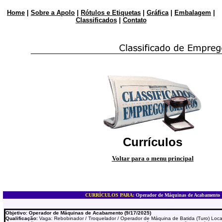
Home
|
Sobre a Apolo
|
Rótulos e Etiquetas
|
Gráfica
|
Embalagem
|
Classificados
|
Contato
Currículos
Voltar para o menu principal
CURRÍCULOS PARA:
Operador de Máquinas de Acabamento
Objetivo: Operador de Máquinas de Acabamento (9/17/2025)
Qualificação:
Vaga: Rebobinador / Troquelador / Operador de Máquina de Batida (Turo) Loca