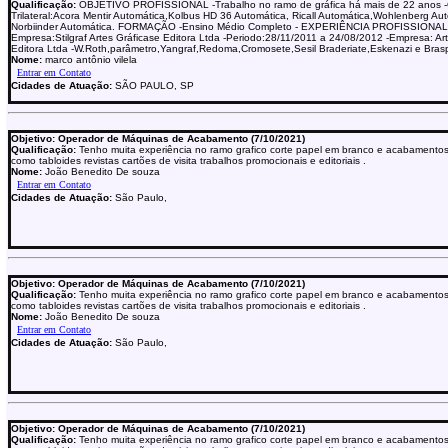
Qualificação:
OBJETIVO PROFISSIONAL -Trabalho no ramo de gráfica há mais de 22 anos 
Trilateral:Acora Mentir Automática,Kolbus HD 36 Automática, Ricall Automática,Wohlenberg Au
Norbiinder Automática. FORMAÇÃO -Ensino Médio Completo - EXPERIÊNCIA PROFISSIONAL
Empresa:Stilgraf Artes Gráficase Editora Ltda -Periodo:28/11/2011 a 24/08/2012 -Empresa: Art
Editora Ltda -W.Roth,parâmetro,Yangraf,Redoma,Cromosete,Sesil Braderiate,Eskenazi e Bras
Nome:
marco antônio vilela
Cidades de Atuação:
SÃO PAULO, SP
Objetivo: Operador de Máquinas de Acabamento (7/10/2021)
Qualificação:
Tenho muita experiência no ramo grafico corte papel em branco e acabamentos
como tabloides revistas cartões de visita trabalhos promocionais e editoriais .
Nome:
João Benedito De souza
Cidades de Atuação:
São Paulo,
Objetivo: Operador de Máquinas de Acabamento (7/10/2021)
Qualificação:
Tenho muita experiência no ramo grafico corte papel em branco e acabamentos
como tabloides revistas cartões de visita trabalhos promocionais e editoriais .
Nome:
João Benedito De souza
Cidades de Atuação:
São Paulo,
Objetivo: Operador de Máquinas de Acabamento (7/10/2021)
Qualificação:
Tenho muita experiência no ramo grafico corte papel em branco e acabamentos