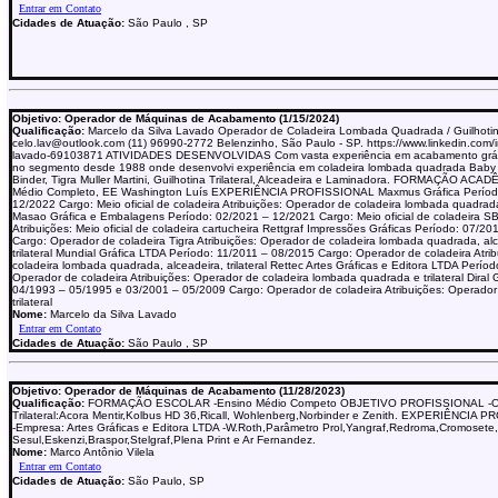
Cidades de Atuação:
São Paulo , SP
Objetivo: Operador de Máquinas de Acabamento (1/15/2024)
Qualificação:
Marcelo da Silva Lavado Operador de Coladeira Lombada Quadrada / Guilhotina
celo.lav@outlook.com (11) 96990-2772 Belenzinho, São Paulo - SP. https://www.linkedin.com/i
lavado-69103871 ATIVIDADES DESENVOLVIDAS Com vasta experiência em acabamento gráf
no segmento desde 1988 onde desenvolvi experiência em coladeira lombada quadrada Baby 
Binder, Tigra Muller Martini, Guilhotina Trilateral, Alceadeira e Laminadora. FORMAÇÃO ACA
Médio Completo, EE Washington Luís EXPERIÊNCIA PROFISSIONAL Maxmus Gráfica Períod
12/2022 Cargo: Meio oficial de coladeira Atribuições: Operador de coladeira lombada quadrad
Masao Gráfica e Embalagens Período: 02/2021 – 12/2021 Cargo: Meio oficial de coladeira S
Atribuições: Meio oficial de coladeira cartucheira Rettgraf Impressões Gráficas Período: 07/2
Cargo: Operador de coladeira Tigra Atribuições: Operador de coladeira lombada quadrada, al
trilateral Mundial Gráfica LTDA Período: 11/2011 – 08/2015 Cargo: Operador de coladeira Atri
coladeira lombada quadrada, alceadeira, trilateral Rettec Artes Gráficas e Editora LTDA Perí
Operador de coladeira Atribuições: Operador de coladeira lombada quadrada e trilateral Diral 
04/1993 – 05/1995 e 03/2001 – 05/2009 Cargo: Operador de coladeira Atribuições: Operador
trilateral
Nome:
Marcelo da Silva Lavado
Cidades de Atuação:
São Paulo , SP
Objetivo: Operador de Máquinas de Acabamento (11/28/2023)
Qualificação:
FORMAÇÃO ESCOLAR -Ensino Médio Competo OBJETIVO PROFISSIONAL -O
Trilateral:Acora Mentir,Kolbus HD 36,Ricall, Wohlenberg,Norbinder e Zenith. EXPERIÊNCIA
-Empresa: Artes Gráficas e Editora LTDA -W.Roth,Parâmetro Prol,Yangraf,Redroma,Cromosete,
Sesul,Eskenzi,Braspor,Stelgraf,Plena Print e Ar Fernandez.
Nome:
Marco Antônio Vilela
Cidades de Atuação:
São Paulo, SP