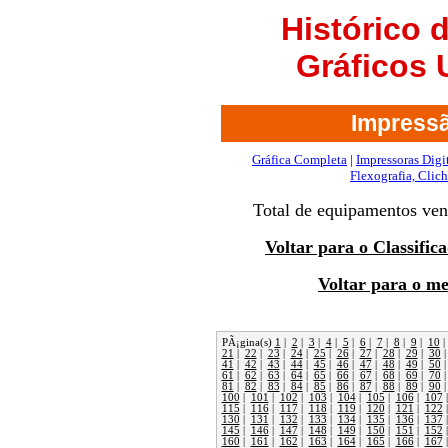
Histórico
Gráficos
Impressã
Gráfica Completa
|
Impressoras Digi
Flexografia, Clich
Total de equipamentos ve
Voltar para o Classifi
Voltar para o m
PÃ¡gina(s)
1
|
2
|
3
|
4
|
5
|
6
|
7
|
8
|
9
|
10
21
|
22
|
23
|
24
|
25
|
26
|
27
|
28
|
29
|
30
41
|
42
|
43
|
44
|
45
|
46
|
47
|
48
|
49
|
50
61
|
62
|
63
|
64
|
65
|
66
|
67
|
68
|
69
|
70
81
|
82
|
83
|
84
|
85
|
86
|
87
|
88
|
89
|
90
100
|
101
|
102
|
103
|
104
|
105
|
106
|
107
115
|
116
|
117
|
118
|
119
|
120
|
121
|
122
130
|
131
|
132
|
133
|
134
|
135
|
136
|
137
145
|
146
|
147
|
148
|
149
|
150
|
151
|
152
160
|
161
|
162
|
163
|
164
|
165
|
166
|
167