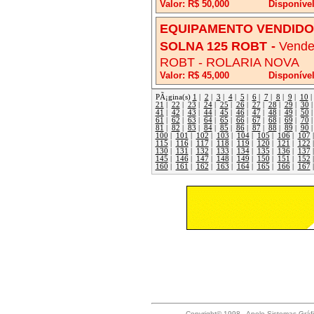
Valor: R$ 50,000
Disponíve
EQUIPAMENTO VENDIDO!
SOLNA 125 ROBT
-
Vende
ROBT - ROLARIA NOVA
Valor: R$ 45,000
Disponível
PÃ¡gina(s)
1
|
2
|
3
|
4
|
5
|
6
|
7
|
8
|
9
|
10
21
|
22
|
23
|
24
|
25
|
26
|
27
|
28
|
29
|
30
41
|
42
|
43
|
44
|
45
|
46
|
47
|
48
|
49
|
50
61
|
62
|
63
|
64
|
65
|
66
|
67
|
68
|
69
|
70
81
|
82
|
83
|
84
|
85
|
86
|
87
|
88
|
89
|
90
100
|
101
|
102
|
103
|
104
|
105
|
106
|
107
115
|
116
|
117
|
118
|
119
|
120
|
121
|
122
130
|
131
|
132
|
133
|
134
|
135
|
136
|
137
145
|
146
|
147
|
148
|
149
|
150
|
151
|
152
160
|
161
|
162
|
163
|
164
|
165
|
166
|
167
Copyright© 1998 - Apolo Sistemas Gráf