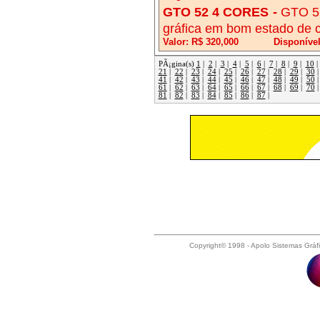
GTO 52 4 CORES
-
GTO 52
gráfica em bom estado de 
Valor: R$ 320,000
Disponível
PÃ¡gina(s)
1
|
2
|
3
|
4
|
5
|
6
|
7
|
8
|
9
|
10
21
|
22
|
23
|
24
|
25
|
26
|
27
|
28
|
29
|
30
41
|
42
|
43
|
44
|
45
|
46
|
47
|
48
|
49
|
50
61
|
62
|
63
|
64
|
65
|
66
|
67
|
68
|
69
|
70
81
|
82
|
83
|
84
|
85
|
86
|
87
|
Copyright© 1998 - Apolo Sistemas Gráf
Acabamento Gráfico, Afiadora de Faca
Papel, Arquivos de Chapas, Blanquet