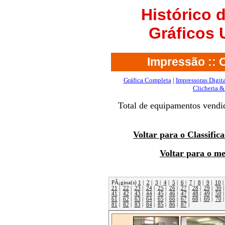
Histórico
Gráficos
Impressão :: O
Gráfica Completa
|
Impressoras Digita
Clicheria &
Total de equipamentos vendi
Voltar para o Classifi
Voltar para o m
PÃ¡gina(s)
1
|
2
|
3
|
4
|
5
|
6
|
7
|
8
|
9
|
10
21
|
22
|
23
|
24
|
25
|
26
|
27
|
28
|
29
|
30
41
|
42
|
43
|
44
|
45
|
46
|
47
|
48
|
49
|
50
61
|
62
|
63
|
64
|
65
|
66
|
67
|
68
|
69
|
70
81
|
82
|
83
|
84
|
85
|
86
|
87
|