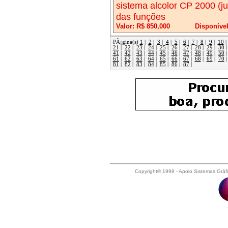
sistema alcolor CP 2000 (j
das funções
Valor: R$ 850,000
Disponíve
PÃ¡gina(s)
1
|
2
|
3
|
4
|
5
|
6
|
7
|
8
|
9
|
10
21
|
22
|
23
|
24
|
25
|
26
|
27
|
28
|
29
|
30
41
|
42
|
43
|
44
|
45
|
46
|
47
|
48
|
49
|
50
61
|
62
|
63
|
64
|
65
|
66
|
67
|
68
|
69
|
70
81
|
82
|
83
|
84
|
85
|
86
|
87
|
Copyright© 1998 - Apolo Sistemas Gráf
Acabamento Gráfico, Afiadora de Faca
Papel, Arquivos de Chapas, Blanquet
Gráficos, Classificados de Acessório