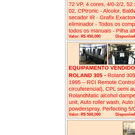
72 VP, 4 cores, 4/0-2/2, 5
02, CPtronic - Alcolor, Baldw
secador IR - Grafix Exactom
eliminador - Todos os compr
todos os manuais - Pilha al
Valor: R$ 450,000
Disponíve
EQUIPAMENTO VENDIDO!
ROLAND 305
-
Roland 305
1995 – RCI Remote Controled
circuferencial), CPL semi a
RolandMatic alcohol dampen
unit, Auto roller wash, A
powderspray, Perfecting 5/0
Valor: R$ 500,000
Disponíve