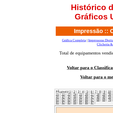
Histórico
Gráficos
Impressão :: O
Gráfica Completa
|
Impressoras Digita
Clicheria &
Total de equipamentos vendi
Voltar para o Classifi
Voltar para o m
PÃ¡gina(s)
1
|
2
|
3
|
4
|
5
|
6
|
7
|
8
|
9
|
10
21
|
22
|
23
|
24
|
25
|
26
|
27
|
28
|
29
|
30
41
|
42
|
43
|
44
|
45
|
46
|
47
|
48
|
49
|
50
61
|
62
|
63
|
64
|
65
|
66
|
67
|
68
|
69
|
70
81
|
82
|
83
|
84
|
85
|
86
|
87
|