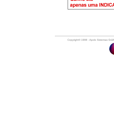
Copyright© 1998 - Apolo Sistemas Gráf
Acabamento Gráfico, Afiadora de Faca
Papel, Arquivos de Chapas, Blanquet
Gráficos, Classificados de Acessório
Gráficos, Classificados de Máquinas G
Compro Guilhotina, Compro Hamada, 
Plotter, Compro Roland, Contadora de
Cortadeiras Gráficas, Corte Vinco, 
Dobradeiras, Dobradeiras de Chapas, D
Gráficas, Encardenadoras, Envaretadeir
Facas para Guilhotinas, Filmes Gráfi
Gráfica, Furadeiras Gráficas, Gráfi
Gravadoras Gráficas, Guilhotinas Gráfic
Máquinas Gráficas, Intercaladoras, 