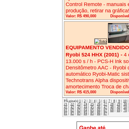
Control Remote - manuais e
produção, retirar na gráfica!
Valor: R$ 490,000
Disponíve
EQUIPAMENTO VENDIDO!
Ryobi 524 HHX (2001)
-
4 
13.000 s / h - PCS-H Ink s
Densitômetro AAC - Ryobi 
automático Ryobi-Matic si
Technotrans Alpha dispositi
amortecimento Troca de ch
Valor: R$ 415,000
Disponível
PÃ¡gina(s)
1
|
2
|
3
|
4
|
5
|
6
|
7
|
8
|
9
|
10
21
|
22
|
23
|
24
|
25
|
26
|
27
|
28
|
29
|
30
41
|
42
|
43
|
44
|
45
|
46
|
47
|
48
|
49
|
50
61
|
62
|
63
|
64
|
65
|
66
|
67
|
68
|
69
|
70
81
|
82
|
83
|
84
|
85
|
86
|
87
|