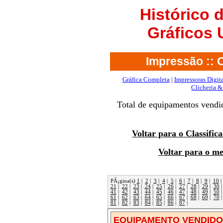
Histórico
Gráficos
Impressão :: O
Gráfica Completa
|
Impressoras Digita
Clicheria &
Total de equipamentos vendi
Voltar para o Classifi
Voltar para o m
PÃ¡gina(s)
1
|
2
|
3
|
4
|
5
|
6
|
7
|
8
|
9
|
10
21
|
22
|
23
|
24
|
25
|
26
|
27
|
28
|
29
|
30
41
|
42
|
43
|
44
|
45
|
46
|
47
|
48
|
49
|
50
61
|
62
|
63
|
64
|
65
|
66
|
67
|
68
|
69
|
70
81
|
82
|
83
|
84
|
85
|
86
|
87
|
EQUIPAMENTO VENDIDO!