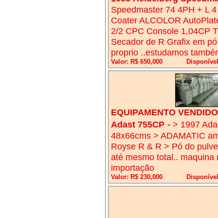
Speedmaster 74 4PH + L 4 
Coater ALCOLOR AutoPlate 
2/2 CPC Console 1,04CP 
Secador de R Grafix em pó
proprio ..estudamos també
Valor: R$ 650,000
Disponível
EQUIPAMENTO VENDIDO!
Adast 755CP
-
> 1997 Adas
48x66cms > ADAMATIC amor
Royse R & R > Pó do pulve
até mesmo total.. maquina 
importação
Valor: R$ 230,000
Disponível