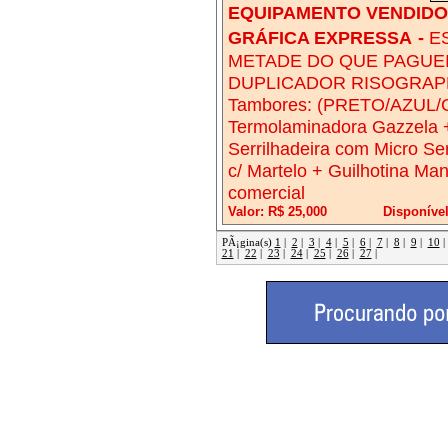
EQUIPAMENTO VENDIDO!
GRÁFICA EXPRESSA
-
E
METADE DO QUE PAGUEI
DUPLICADOR RISOGRAPH 
Tambores: (PRETO/AZUL
Termolaminadora Gazzela 
Serrilhadeira com Micro Ser
c/ Martelo + Guilhotina Ma
comercial
Valor: R$ 25,000
Disponível
PÃ¡gina(s)
1
|
2
|
3
|
4
|
5
|
6
|
7
|
8
|
9
|
10
21
|
22
|
23
|
24
|
25
|
26
|
27
|