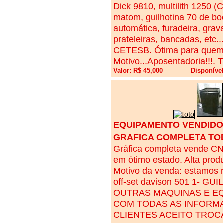
Dick 9810, multilith 1250
matom, guilhotina 70 de boc
automática, furadeira, gra
prateleiras, bancadas, etc
CETESB. Ótima para quem q
Motivo...Aposentadoria!!!. 
Valor: R$ 45,000
Disponíve
EQUIPAMENTO VENDIDO!
GRAFICA COMPLETA TO
Gráfica completa vende CN
em ótimo estado. Alta prod
Motivo da venda: estamos
off-set davison 501 1- 
OUTRAS MAQUINAS E E
COM TODAS AS INFORM
CLIENTES ACEITO TROC