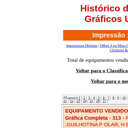
Histórico
Gráficos
Impressão :
Impressoras Digitais
|
Offset 4 ou Mais 
Clicheria &
Total de equipamentos vendi
Voltar para o Classifi
Voltar para o m
PÃ¡gina(s)
1
|
2
|
3
|
4
|
5
|
6
|
7
|
8
|
9
|
10
21
|
22
|
23
|
24
|
25
|
26
|
27
|
EQUIPAMENTO VENDIDO!
Gráfica Completa - 313
-
,GUILHOTINA P OLAR, H