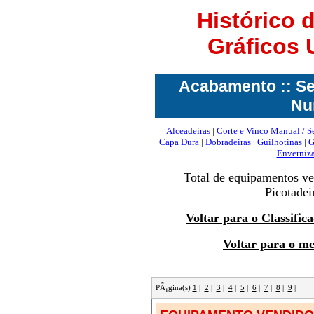
Histórico
Gráficos
Acabamento :: Ser
Nu
Alceadeiras
|
Corte e Vinco Manual / 
Capa Dura
|
Dobradeiras
|
Guilhotinas
|
G
Enverniz
Total de equipamentos ve
Picotade
Voltar para o Classifi
Voltar para o m
PÃ¡gina(s)
1
|
2
|
3
|
4
|
5
|
6
|
7
|
8
|
9
|