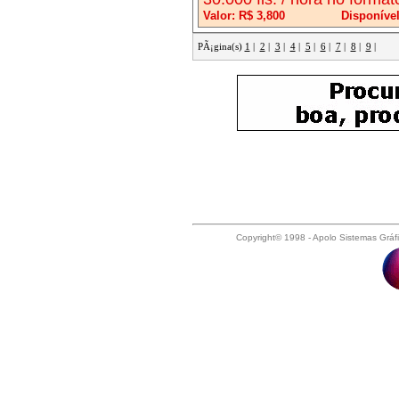
Valor: R$ 3,800
Disponíve
PÃ¡gina(s)
1
|
2
|
3
|
4
|
5
|
6
|
7
|
8
|
9
|
Copyright© 1998 - Apolo Sistemas Gráf
Acabamento Gráfico, Afiadora de Faca
Papel, Arquivos de Chapas, Blanquet
Gráficos, Classificados de Acessório
Gráficos, Classificados de Máquinas G
Compro Guilhotina, Compro Hamada, 
Plotter, Compro Roland, Contadora de
Cortadeiras Gráficas, Corte Vinco, 